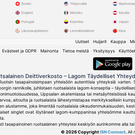
Sveitsi
Yhdysvallat
Alankomaa
Englanti
Meksiko
Itävalta
Portugali
Kolumbia
Japani
Liikuntarajoitteinen
Lemmikkieläimet
Kiina
Uutiset
|
Huijarit
|
Kauppa
|
Mi
Evästeet ja GDPR
|
Mainonta
|
Tietoa meistä
|
Yksityisyys
|
Käyttöe
tsalainen Deittiverkosto – Lagom Täydelliset Yhtey
Ruotsin tasapainoisimpaan yhteisöön autenttisia yhteyksiä varten.
orgin rannikolle, juhlistaen ruotsalaista lagom-konseptia – täydellises
nimuotoisuudessa, Uppsalan akatemiassa tai metsäyhteisöissä kauni
rvoa, aitoutta ja ruotsalaista lähestymistapaa merkityksellisiin kump
nen alustamme, joka ilmentää ruotsalaisia oikeudenmukaisuuden, kes
aiset singlet ovat löytäneet lagom-kumppaninsa yhteisömme kautta, 
ta.
ti tasapainoinen ruotsalainen yhteytesi keskiyön aurinkomme alla tai 
© 2026 Copyright
ISN Connect
.
All 