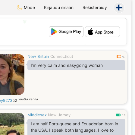
Mode
Kirjaudu sisään
Rekisteröidy
💖
💕
New Britain
Connecticut
0.1
I’m very calm and easygoing woman
vuotta vanha
ey9273
52
Middlesex
New Jersey
0.8
I am half Portuguese and Ecuadorian born in
the USA. I speak both languages. I love to