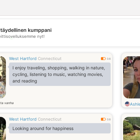
täydellinen kumppani
eittisovelluksemme nyt!
💖
💕
West Hartford
Connecticut
0.6
I enjoy traveling, shopping, walking in nature,
cycling, listening to music, watching movies,
and reading
tta vanha
Ashl
West Hartford
Connecticut
0.6
Looking around for happiness