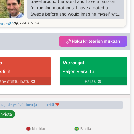
travel around the world and have a passion
for running marathons. I have a dated a
Swede before and would imagine myself with
a Swedish life partner. I love the culture and
vuotta vanha
ndes89
36
the country.
Haku kriteerien mukaan
a
Vierailijat
fiilit
Paljon vierailtu
ahvistettu laatu
Paras
a, ole ystävällinen ja tue meitä
Marokko
Brasilia