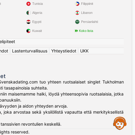
t
Tunisia
Filippiinit
Algeria
Libanon
Egypti
Persianlahti
Kuwait
Koko lista
elipiteet
hdot
|
Lastenturvallisuus
|
Yhteystiedot
|
UKK
det
 Svenskadating.com tuo yhteen ruotsalaiset singlet Tukholman
ti tasapainoisia suhteita.
in maisemamme halki, löydä yhteensopivia ruotsalaisia, jotka
panuuksiin.
tävyyden ja aidon yhteyden arvoja.
joka arvostaa sekä yksilöllistä vapautta että merkityksellistä
Assistance
tanssivien revontulien keskellä.
rights reserved.