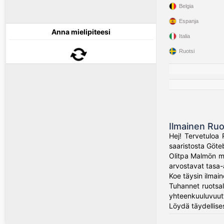
Belgia
Espanja
Anna mielipiteesi
Italia
Ruotsi
Ilmainen Ruo
Hej! Tervetuloa 
saaristosta Göteb
Olitpa Malmön mo
arvostavat tasa-a
Koe täysin ilmai
Tuhannet ruotsal
yhteenkuuluvuut
Löydä täydellises