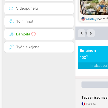
Videopuhelu
vuot
Whitley1
52
Toiminnot
1
Lahjoita
Työn aikajana
Ilmainen
%
100
Ilmaiset pa
Tapaamiset maa
Ranska