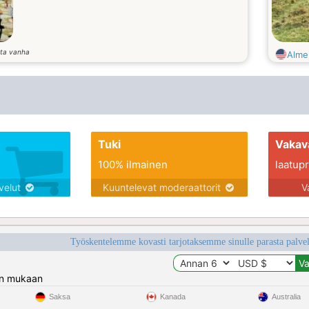
ta vanha
Alme
Tuki
Vakav
100% ilmainen
laatupro
lvelut
Kuuntelevat moderaattorit
V
Työskentelemme kovasti tarjotaksemme sinulle parasta palvelu
n mukaan
Saksa
Kanada
Australia