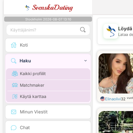
SvenskaDating
Stockholm 2026-08-07 13:10
Löydä 
Lataa d
Koti
Haku
Kaikki profiilit
Matchmaker
Käytä karttaa
vuo
Elinaolivi
32
Minun Viestit
Chat