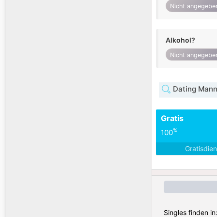
Nicht angegebe
Alkohol?
Nicht angegebe
Dating Mann
Gratis
%
100
Gratisdie
Singles finden i