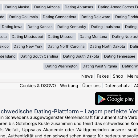
a
Dating Alaska
Dating Arizona
Dating Arkansas
Dating Armed Forces E
ado
Dating Columbia
Dating Connecticut
Dating Delaware
Dating Florid
Dating Iowa
Dating Kansas
Dating Kentucky
Dating Louisiana
Dating
sota
Dating Mississippi
Dating Missouri
Dating Montana
Dating Nebras
exico
Dating New York
Dating North Carolina
Dating North Dakota
Dati
de Island
Dating South Carolina
Dating South Dakota
Dating Tennessee
Dating Washington
Dating West Virginia
Dating W
News
|
Fakes
|
Shop
|
Mein
Cookies & DSGVO
|
Werbung
|
Über uns
|
Datenschutz
|
A
schwedische Dating-Plattform – Lagom perfekte Ve
 in Schwedens ausgewogenster Gemeinschaft für authentische Verb
ren bis Göteborgs Küste zusammen und feiert das schwedische Ko
s Vielfalt, Uppsalas Akademie oder Waldgemeinden unserer schö
ng, Authentizität und den schwedischen Ansatz für bedeutungsvolle