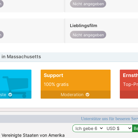
n
Nicht angegeben
Lieblingsfilm
n
Nicht angegeben
 in Massachusetts
Support
Ernsth
100% gratis
Top-Pr
nste
Moderation
Unterstütze uns für besseren Se
n: Vereinigte Staaten von Amerika