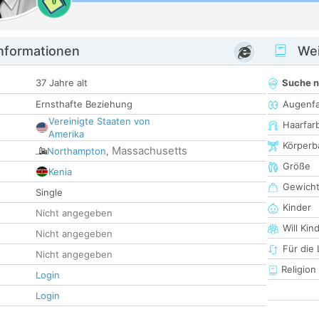
0
informationen
Wei
37 Jahre alt
Suche 
Ernsthafte Beziehung
Augenf
Vereinigte Staaten von
Haarfar
Amerika
Körperb
Massachusetts
Northampton
,
Größe
Kenia
Gewich
Single
Kinder
Nicht angegeben
Will Kin
Nicht angegeben
Für die
Nicht angegeben
Religion
Login
Login