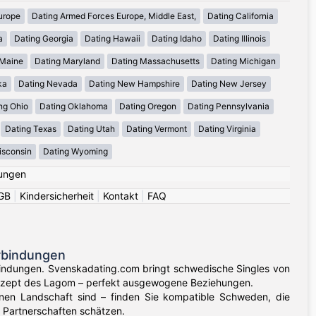
urope
Dating Armed Forces Europe, Middle East,
Dating California
a
Dating Georgia
Dating Hawaii
Dating Idaho
Dating Illinois
 Maine
Dating Maryland
Dating Massachusetts
Dating Michigan
ka
Dating Nevada
Dating New Hampshire
Dating New Jersey
ng Ohio
Dating Oklahoma
Dating Oregon
Dating Pennsylvania
Dating Texas
Dating Utah
Dating Vermont
Dating Virginia
isconsin
Dating Wyoming
ungen
GB
|
Kindersicherheit
|
Kontakt
|
FAQ
rbindungen
indungen. Svenskadating.com bringt schwedische Singles von
nzept des Lagom – perfekt ausgewogene Beziehungen.
nen Landschaft sind – finden Sie kompatible Schweden, die
 Partnerschaften schätzen.