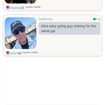
vuotta vanha
Maddie
25
California
0.8
Nice easy going guy looking for the
same gal
vuotta vanha
Dl001
69