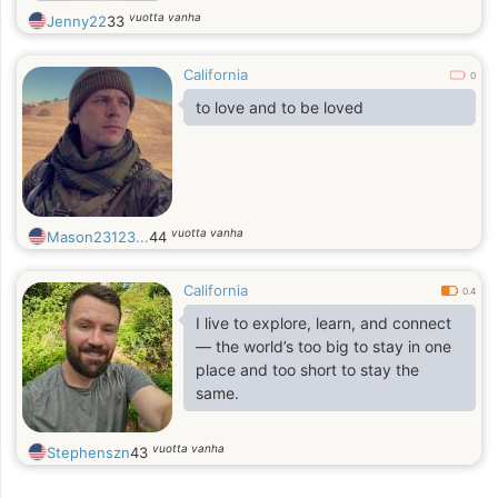
vuotta vanha
Jenny22
33
California
0
to love and to be loved
vuotta vanha
Mason23123...
44
California
0.4
I live to explore, learn, and connect
— the world’s too big to stay in one
place and too short to stay the
same.
vuotta vanha
Stephenszn
43