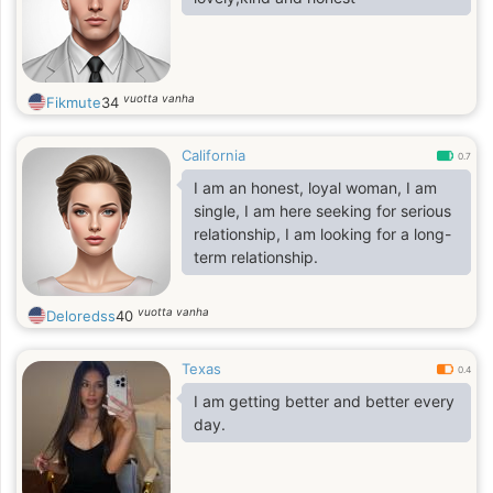
vuotta vanha
Fikmute
34
California
0.7
I am an honest, loyal woman, I am
single, I am here seeking for serious
relationship, I am looking for a long-
term relationship.
vuotta vanha
Deloredss
40
Texas
0.4
I am getting better and better every
day.