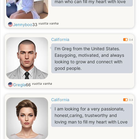
man who can fill my heart with love
vuotta vanha
Jennyboo
33
California
0.4
I’m Greg from the United States.
Easygoing, motivated, and always
looking to grow and connect with
good people.
vuotta vanha
Gregla
66
California
0.3
I am looking for a very passionate,
honest,caring, trustworthy and
loving man to fill my heart with Love