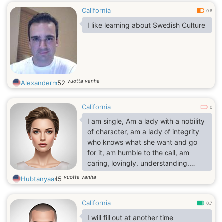
California
0.6
I like learning about Swedish Culture
vuotta vanha
Alexanderm
52
California
0
I am single, Am a lady with a nobility
of character, am a lady of integrity
who knows what she want and go
for it, am humble to the call, am
caring, lovingly, understanding,
honest, patient, kind with a very soft
vuotta vanha
Hubtanyaa
45
heart and above all, i believe there is
only one God, the supreme and
California
everlasting father. Am a Christian
0.7
who fears God, trust Him and seek
I will fill out at another time