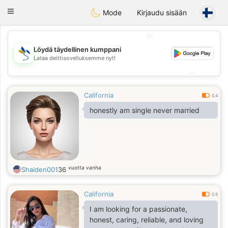
SvenskaDating
Toggle
Mode
Kirjaudu sisään
navigation
💖
Löydä täydellinen kumppani
💖
Lataa deittisovelluksemme nyt!
💕
💕
California
0.4
honestly am single never married
vuotta vanha
Shaiden001
36
California
0.5
I am looking for a passionate,
honest, caring, reliable, and loving