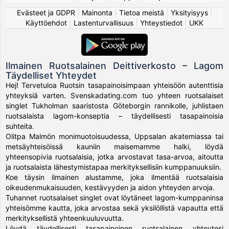
Evästeet ja GDPR
|
Mainonta
|
Tietoa meistä
|
Yksityisyys
|
Käyttöehdot
|
Lastenturvallisuus
|
Yhteystiedot
|
UKK
Ilmainen Ruotsalainen Deittiverkosto – Lagom
Täydelliset Yhteydet
Hej! Tervetuloa Ruotsin tasapainoisimpaan yhteisöön autenttisia
yhteyksiä varten. Svenskadating.com tuo yhteen ruotsalaiset
singlet Tukholman saaristosta Göteborgin rannikolle, juhlistaen
ruotsalaista lagom-konseptia – täydellisesti tasapainoisia
suhteita.
Olitpa Malmön monimuotoisuudessa, Uppsalan akatemiassa tai
metsäyhteisöissä kauniin maisemamme halki, löydä
yhteensopivia ruotsalaisia, jotka arvostavat tasa-arvoa, aitoutta
ja ruotsalaista lähestymistapaa merkityksellisiin kumppanuuksiin.
Koe täysin ilmainen alustamme, joka ilmentää ruotsalaisia
oikeudenmukaisuuden, kestävyyden ja aidon yhteyden arvoja.
Tuhannet ruotsalaiset singlet ovat löytäneet lagom-kumppaninsa
yhteisömme kautta, joka arvostaa sekä yksilöllistä vapautta että
merkityksellistä yhteenkuuluvuutta.
Löydä täydellisesti tasapainoinen ruotsalainen yhteytesi