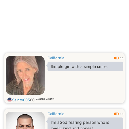
California
0.5
Simple girl with a simple smile.
vuotta vanha
Sainty005
60
California
0.3
I'm aGod fearing peraon who is
lovely,kind and honest