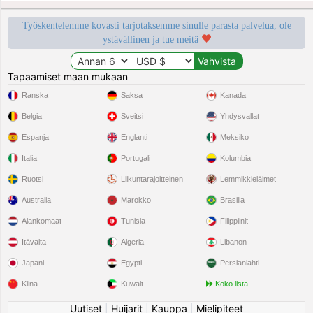
Työskentelemme kovasti tarjotaksemme sinulle parasta palvelua, ole
ystävällinen ja tue meitä
Tapaamiset maan mukaan
Ranska
Saksa
Kanada
Belgia
Sveitsi
Yhdysvallat
Espanja
Englanti
Meksiko
Italia
Portugali
Kolumbia
Ruotsi
Liikuntarajoitteinen
Lemmikkieläimet
Australia
Marokko
Brasilia
Alankomaat
Tunisia
Filippiinit
Itävalta
Algeria
Libanon
Japani
Egypti
Persianlahti
Kiina
Kuwait
Koko lista
Uutiset
|
Huijarit
|
Kauppa
|
Mielipiteet