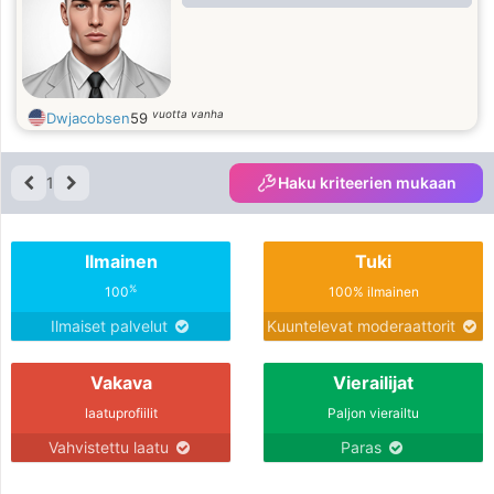
Him diligently because He is the
author of my life Amen.
vuotta vanha
Dwjacobsen
59
1
Haku kriteerien mukaan
Ilmainen
Tuki
%
100
100% ilmainen
Ilmaiset palvelut
Kuuntelevat moderaattorit
Vakava
Vierailijat
laatuprofiilit
Paljon vierailtu
Vahvistettu laatu
Paras