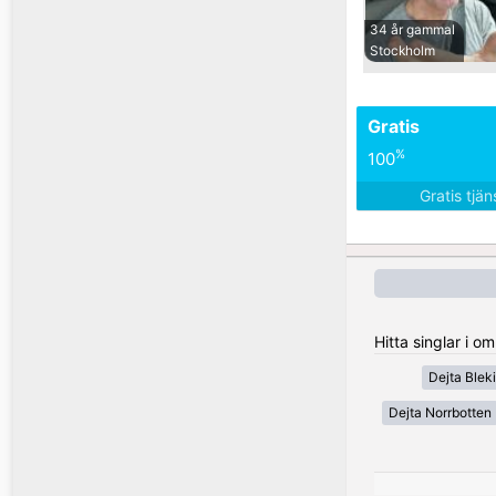
34 år gammal
Stockholm
Gratis
%
100
Gratis tjä
Hitta singlar i o
Dejta Blek
Dejta Norrbotten