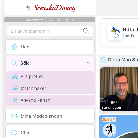
SvenskaDating
Stockholm 2026-08-06 16:18
Hitta 
Ladda n
Hem
Dejta Man St
Sök
Alla profiler
Matchmaker
Använd kartan
66 år gammal
Bandhagen
Mina Meddelanden
0.5/1
Chat