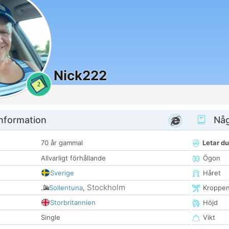
Nick222
2
nformation
Någ
70 år gammal
Letar du
Allvarligt förhållande
Ögon
Sverige
Håret
Stockholm
Sollentuna
,
Kroppe
Storbritannien
Höjd
Single
Vikt