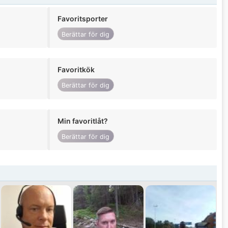
Favoritsporter
Berättar för dig
Favoritkök
Berättar för dig
Min favoritlåt?
Berättar för dig