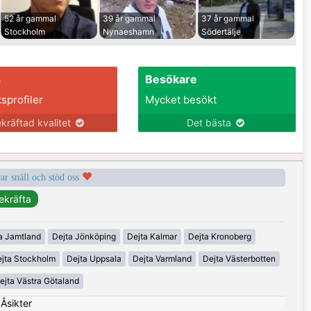
52 år gammal
39 år gammal
37 år gammal
Stockholm
Nynaeshamn
Södertälje
s
Besökare
tsprofiler
Mycket besökt
kräftad kvalitet
Det bästa
var snäll och stöd oss
a Jamtland
Dejta Jönköping
Dejta Kalmar
Dejta Kronoberg
jta Stockholm
Dejta Uppsala
Dejta Varmland
Dejta Västerbotten
ejta Västra Götaland
|
Åsikter