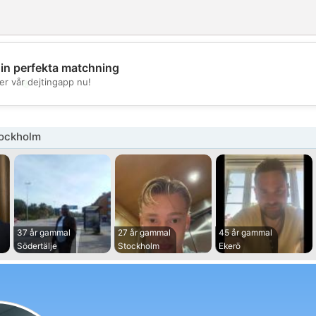
din perfekta matchning
💖
er vår dejtingapp nu!
💕
ockholm
37 år gammal
27 år gammal
45 år gammal
Södertälje
Stockholm
Ekerö