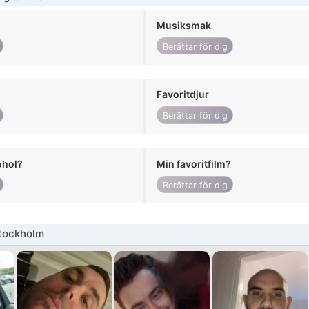
Musiksmak
Berättar för dig
Favoritdjur
Berättar för dig
ohol?
Min favoritfilm?
Berättar för dig
tockholm