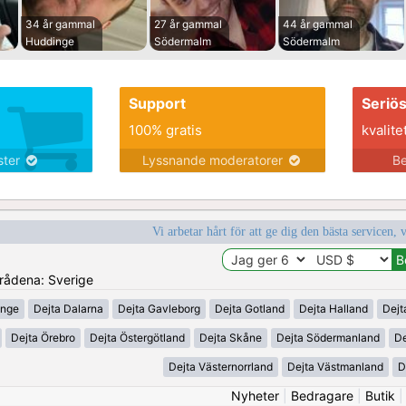
34 år gammal
27 år gammal
44 år gammal
Huddinge
Södermalm
Södermalm
Support
Seriö
100% gratis
kvalite
nster
Lyssnande moderatorer
Be
Vi arbetar hårt för att ge dig den bästa servicen, 
mrådena: Sverige
inge
Dejta Dalarna
Dejta Gavleborg
Dejta Gotland
Dejta Halland
Dejt
Dejta Örebro
Dejta Östergötland
Dejta Skåne
Dejta Södermanland
De
Dejta Västernorrland
Dejta Västmanland
D
Nyheter
|
Bedragare
|
Butik