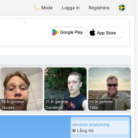
Mode
Logga in
Registrera
💖
💕
18 år gammal
21 år gammal
66 år gammal
Skogas
Danderyd
Taby
senaste anslutning
Lång tid