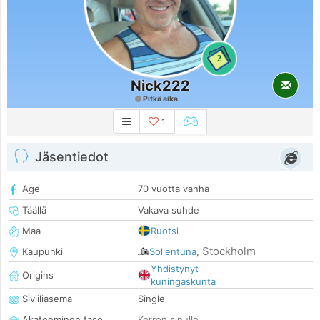
2
Nick222
Pitkä aika
1
Jäsentiedot
Age
70 vuotta vanha
Täällä
Vakava suhde
Maa
Ruotsi
Stockholm
Kaupunki
Sollentuna
,
Yhdistynyt
Origins
kuningaskunta
Siviiliasema
Single
Akateeminen taso
Kerron sinulle