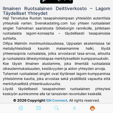
Ilmainen Ruotsalainen Deittiverkosto – Lagom
Täydelliset Yhteydet
Hej! Tervetuloa Ruotsin tasapainoisimpaan yhteisöön autenttisia
yhteyksiä varten. Svenskadating.com tuo yhteen ruotsalaiset
singlet Tukholman saaristosta Göteborgin rannikolle, juhlistaen
ruotsalaista lagom-konseptia – täydellisesti tasapainoisia
suhteita.
Olitpa Malmön monimuotoisuudessa, Uppsalan akatemiassa tai
metsäyhteisöissä kauniin maisemamme halki, löydä
yhteensopivia ruotsalaisia, jotka arvostavat tasa-arvoa, aitoutta
ja ruotsalaista lähestymistapaa merkityksellisiin kumppanuuksiin.
Koe täysin ilmainen alustamme, joka ilmentää ruotsalaisia
oikeudenmukaisuuden, kestävyyden ja aidon yhteyden arvoja.
Tuhannet ruotsalaiset singlet ovat löytäneet lagom-kumppaninsa
yhteisömme kautta, joka arvostaa sekä yksilöllistä vapautta että
merkityksellistä yhteenkuuluvuutta.
Löydä täydellisesti tasapainoinen ruotsalainen yhteytesi
keskiyön aurinkomme alla tai tanssivien revontulien keskellä.
© 2026 Copyright
ISN Connect
.
All rights reserved.