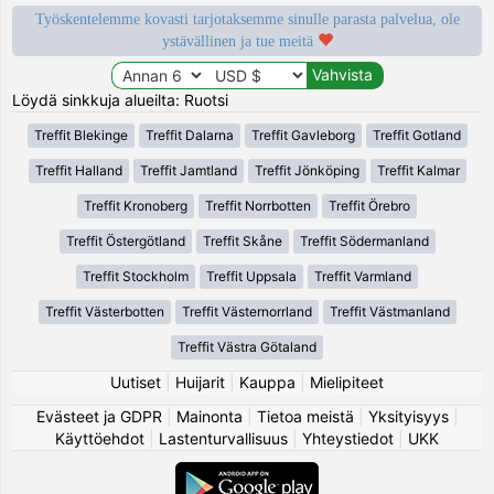
Työskentelemme kovasti tarjotaksemme sinulle parasta palvelua, ole
ystävällinen ja tue meitä
Löydä sinkkuja alueilta: Ruotsi
Treffit Blekinge
Treffit Dalarna
Treffit Gavleborg
Treffit Gotland
Treffit Halland
Treffit Jamtland
Treffit Jönköping
Treffit Kalmar
Treffit Kronoberg
Treffit Norrbotten
Treffit Örebro
Treffit Östergötland
Treffit Skåne
Treffit Södermanland
Treffit Stockholm
Treffit Uppsala
Treffit Varmland
Treffit Västerbotten
Treffit Västernorrland
Treffit Västmanland
Treffit Västra Götaland
Uutiset
|
Huijarit
|
Kauppa
|
Mielipiteet
Evästeet ja GDPR
|
Mainonta
|
Tietoa meistä
|
Yksityisyys
|
Käyttöehdot
|
Lastenturvallisuus
|
Yhteystiedot
|
UKK