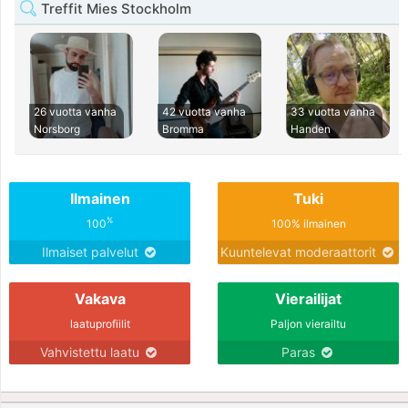
Treffit Mies Stockholm
26 vuotta vanha
42 vuotta vanha
33 vuotta vanha
Norsborg
Bromma
Handen
Ilmainen
Tuki
%
100
100% ilmainen
Ilmaiset palvelut
Kuuntelevat moderaattorit
Vakava
Vierailijat
laatuprofiilit
Paljon vierailtu
Vahvistettu laatu
Paras