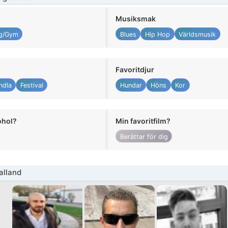
Musiksmak
ng/Gym
Blues
Hip Hop
Världsmusik
Favoritdjur
ndla
Festival
Hundar
Höns
Kor
ohol?
Min favoritfilm?
Berättar för dig
alland