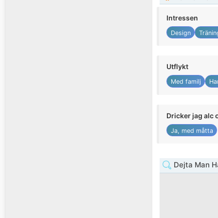
Intressen
Design
Träni
Utflykt
Med familj
Ha
Dricker jag alc 
Ja, med måtta
Dejta Man H