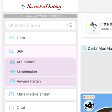
SvenskaDating
Stockholm 2026-08-08 10:42
Hitta 
Ladda n
Hem
Dejta Man Ha
Sök
Alla profiler
Matchmaker
Använd kartan
Mina Meddelanden
0.4/1
Chat