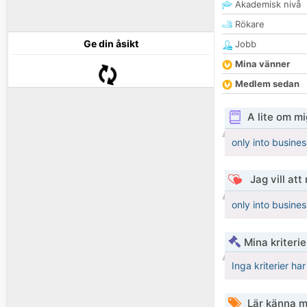
Akademisk nivå
Rökare
Ge din åsikt
Jobb
Mina vänner
Medlem sedan
A lite om mi
only into busine
Jag vill att
only into busine
Mina kriteri
Inga kriterier ha
Lär känna m