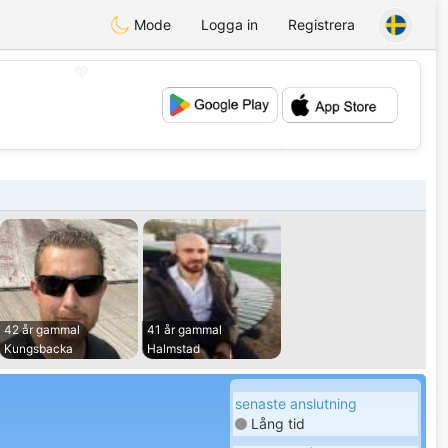
Mode
Logga in
Registrera
💖
💕
42 år gammal
41 år gammal
Kungsbacka
Halmstad
senaste anslutning
Lång tid