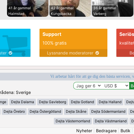
41 år gammal
42 år gammal
36 år gammal
Halmstad
Kungsbacka
Varberg
Support
Seriö
100% gratis
kvalite
nster
Lyssnande moderatorer
Be
Vi arbetar hårt för att ge dig den bästa servicen, 
mrådena: Sverige
inge
Dejta Dalarna
Dejta Gavleborg
Dejta Gotland
Dejta Halland
Dejt
Dejta Örebro
Dejta Östergötland
Dejta Skåne
Dejta Södermanland
De
Dejta Västernorrland
Dejta Västmanland
D
Nyheter
|
Bedragare
|
Butik