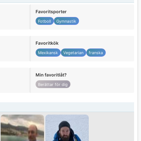
Favoritsporter
Fotboll
Gymnastik
Favoritkök
Mexikansk
Vegetarian
franska
Min favoritlåt?
Berättar för dig