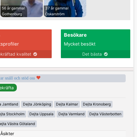
56 år gammal
37 år gammal
Gothenburg
Oskarström
s
Besökare
tsprofiler
Mycket besökt
kräftad kvalitet
Det bästa
var snäll och stöd oss
a Jamtland
Dejta Jönköping
Dejta Kalmar
Dejta Kronoberg
jta Stockholm
Dejta Uppsala
Dejta Varmland
Dejta Västerbotten
ejta Västra Götaland
|
Åsikter