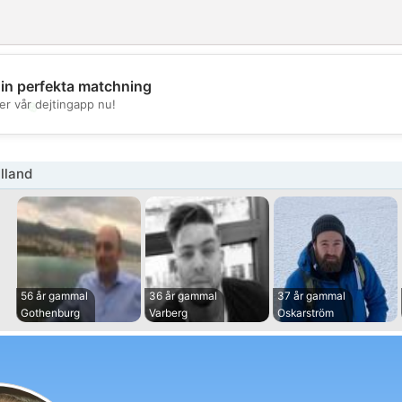
din perfekta matchning
💖
er vår dejtingapp nu!
💕
lland
56 år gammal
36 år gammal
37 år gammal
Gothenburg
Varberg
Oskarström