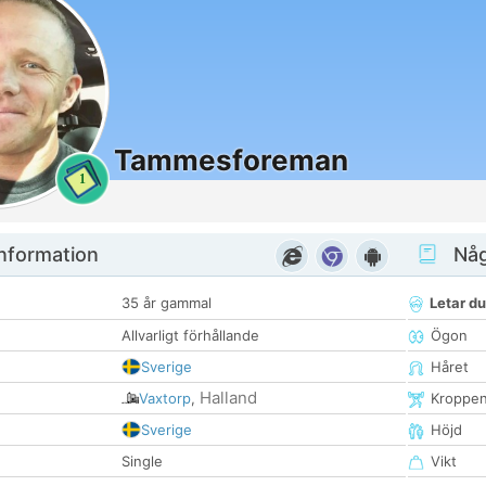
Tammesforeman
1
nformation
Någ
35 år gammal
Letar du
Allvarligt förhållande
Ögon
Sverige
Håret
Halland
Vaxtorp
,
Kroppe
Sverige
Höjd
Single
Vikt