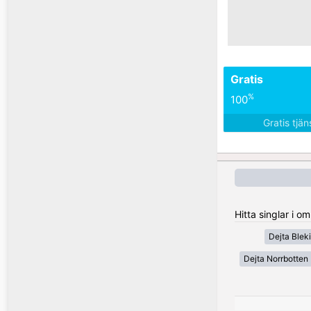
Gratis
%
100
Gratis tjä
Hitta singlar i o
Dejta Blek
Dejta Norrbotten