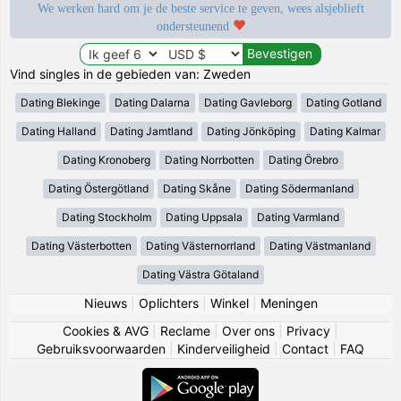
We werken hard om je de beste service te geven, wees alsjeblieft
ondersteunend
Vind singles in de gebieden van: Zweden
Dating Blekinge
Dating Dalarna
Dating Gavleborg
Dating Gotland
Dating Halland
Dating Jamtland
Dating Jönköping
Dating Kalmar
Dating Kronoberg
Dating Norrbotten
Dating Örebro
Dating Östergötland
Dating Skåne
Dating Södermanland
Dating Stockholm
Dating Uppsala
Dating Varmland
Dating Västerbotten
Dating Västernorrland
Dating Västmanland
Dating Västra Götaland
Nieuws
|
Oplichters
|
Winkel
|
Meningen
Cookies & AVG
|
Reclame
|
Over ons
|
Privacy
|
Gebruiksvoorwaarden
|
Kinderveiligheid
|
Contact
|
FAQ