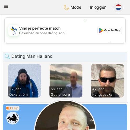
SvenskaDating
Toggle
Mode
Inloggen
navigation
💖
Vind je perfecte match
💖
Download nu onze dating-app!
💕
💕
Dating Man Halland
37 jaar
56 jaar
42 jaar
Oskarström
Gothenburg
Kungsbacka
0.4/1