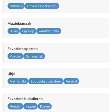
Ontwerp
Fitness/Sportschool
Muzieksmaak
Blues
Hip Hop
Wereldmuziek
Favoriete sporten
Voetbal
Gymnastiek
Uitje
Met familie
Boodschappen doen
Festival
Favoriete huisdieren
Honden
Kippen
Koeien