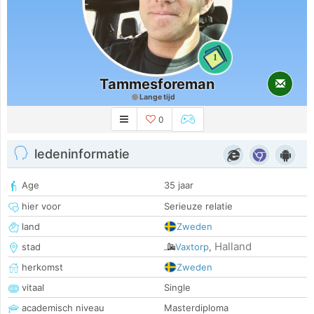
1
Tammesforeman
Lange tijd
0
ledeninformatie
Age
35 jaar
hier voor
Serieuze relatie
land
Zweden
Halland
stad
Vaxtorp
,
herkomst
Zweden
vitaal
Single
academisch niveau
Masterdiploma