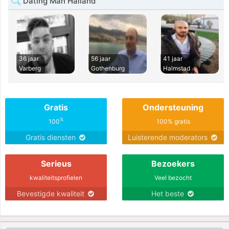
Dating Man Halland
36 jaar
56 jaar
41 jaar
Varberg
Gothenburg
Halmstad
Gratis
Ondersteuning
%
100
100% gratis
Gratis diensten
Luisterende moderators
Serieus
Bezoekers
kwaliteitsprofielen
Veel bezocht
Bevestigde kwaliteit
Het beste