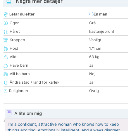
Några mer detaljer
Letar du efter
En man
Ögon
Grå
Håret
kastanjebrunt
Kroppen
Vanligt
Höjd
171 cm
Vikt
63 Kg
Have barn
Ja
Vill ha barn
Nej
Ändra stad / land för kärlek
Ja
Religionen
Övrig
A lite om mig
I'm a confident, attractive woman who knows how to keep
things exciting, emotionally intelligent, and always discreet.