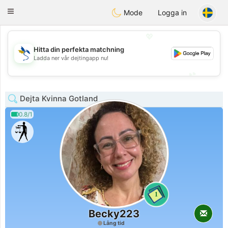
SvenskaDating
Toggle
Mode
Logga in
navigation
💖
Hitta din perfekta matchning
💖
Ladda ner vår dejtingapp nu!
💕
💕
Dejta Kvinna Gotland
0.8/1
1
Becky223
Lång tid