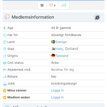
4
Medlemsinformation
Age
44 år gammal
Här för
Allvarligt förhållande
Land
Sverige
Gotland
Stad
Visby
,
Origins
Tyskland
Civil status
Änke
Akademisk nivå
Berättar för dig
Rökare
Nej
Jobb
Inredningsdesign
Mina vänner
Logga in
Medlem sedan
Logga in