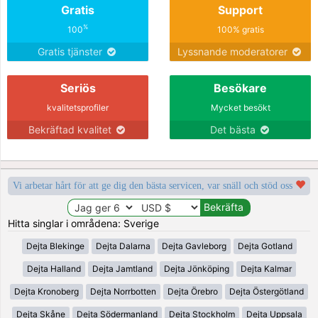
Gratis
Support
%
100
100% gratis
Gratis tjänster
Lyssnande moderatorer
Seriös
Besökare
kvalitetsprofiler
Mycket besökt
Bekräftad kvalitet
Det bästa
Vi arbetar hårt för att ge dig den bästa servicen, var snäll och stöd oss
Hitta singlar i områdena: Sverige
Dejta Blekinge
Dejta Dalarna
Dejta Gavleborg
Dejta Gotland
Dejta Halland
Dejta Jamtland
Dejta Jönköping
Dejta Kalmar
Dejta Kronoberg
Dejta Norrbotten
Dejta Örebro
Dejta Östergötland
Dejta Skåne
Dejta Södermanland
Dejta Stockholm
Dejta Uppsala