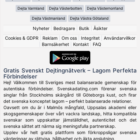
Dejta Varmland
Dejta Västerbotten
Dejta Västernorrland
Dejta Västmanland
Dejta Västra Götaland
Nyheter
|
Bedragare
|
Butik
|
Åsikter
Cookies & GDPR
|
Reklam
|
Om oss
|
Integritet
|
Användarvillkor
|
Barnsäkerhet
|
Kontakt
|
FAQ
Gratis Svenskt Dejtingnätverk – Lagom Perfekta
Förbindelser
Hej! Välkommen till Sveriges mest balanserade gemenskap för
autentiska förbindelser. Svenskadating.com förenar svenska
singlar från Stockholms skärgård till Göteborgs kust, och firar
det svenska konceptet lagom – perfekt balanserade relationer.
Oavsett om du är i Malmös mångfald, Uppsalas akademi eller
skogsgemenskaper över vårt vackra landskap, hitta kompatibla
svenskar som uppskattar jämställdhet, autenticitet och det
svenska sättet att närma sig meningsfulla partnerskap.
Upplev vår helt gratis plattform som förkroppsligar svenska
värderingar av rättvisa, hållbarhet och äkta anslutning.