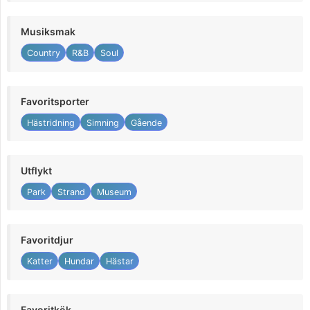
Musiksmak
Country
R&B
Soul
Favoritsporter
Hästridning
Simning
Gående
Utflykt
Park
Strand
Museum
Favoritdjur
Katter
Hundar
Hästar
Favoritkök