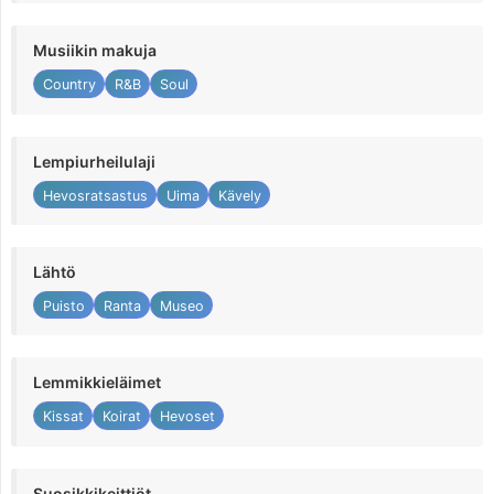
Musiikin makuja
Country
R&B
Soul
Lempiurheilulaji
Hevosratsastus
Uima
Kävely
Lähtö
Puisto
Ranta
Museo
Lemmikkieläimet
Kissat
Koirat
Hevoset
Suosikkikeittiöt