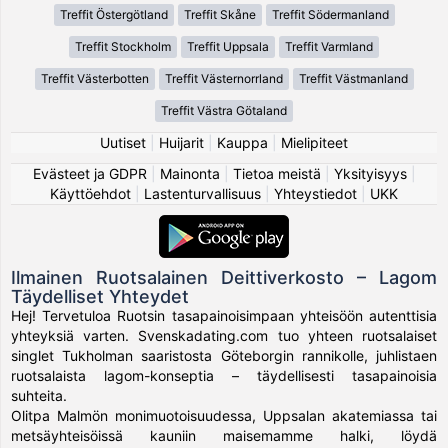
Treffit Östergötland
Treffit Skåne
Treffit Södermanland
Treffit Stockholm
Treffit Uppsala
Treffit Varmland
Treffit Västerbotten
Treffit Västernorrland
Treffit Västmanland
Treffit Västra Götaland
Uutiset
|
Huijarit
|
Kauppa
|
Mielipiteet
Evästeet ja GDPR
|
Mainonta
|
Tietoa meistä
|
Yksityisyys
|
Käyttöehdot
|
Lastenturvallisuus
|
Yhteystiedot
|
UKK
Ilmainen Ruotsalainen Deittiverkosto – Lagom
Täydelliset Yhteydet
Hej! Tervetuloa Ruotsin tasapainoisimpaan yhteisöön autenttisia
yhteyksiä varten. Svenskadating.com tuo yhteen ruotsalaiset
singlet Tukholman saaristosta Göteborgin rannikolle, juhlistaen
ruotsalaista lagom-konseptia – täydellisesti tasapainoisia
suhteita.
Olitpa Malmön monimuotoisuudessa, Uppsalan akatemiassa tai
metsäyhteisöissä kauniin maisemamme halki, löydä