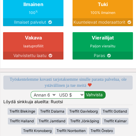
Ilmainen
Tuki
%
100
100% ilmainen
Ilmaiset palvelut
Kuuntelevat moderaattorit
Vakava
Vierailijat
laatuprofiilit
Paljon vierailtu
Vahvistettu laatu
Paras
Työskentelemme kovasti tarjotaksemme sinulle parasta palvelua, ole
ystävällinen ja tue meitä
Löydä sinkkuja alueilta: Ruotsi
Treffit Blekinge
Treffit Dalarna
Treffit Gavleborg
Treffit Gotland
Treffit Halland
Treffit Jamtland
Treffit Jönköping
Treffit Kalmar
Treffit Kronoberg
Treffit Norrbotten
Treffit Örebro