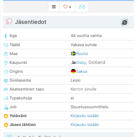
4
Jäsentiedot
Age
44 vuotta vanha
Täällä
Vakava suhde
Maa
Ruotsi
Gotland
Kaupunki
Visby
,
Origins
Saksa
Siviiliasema
Leski
Akateeminen taso
Kerron sinulle
Tupakoitsija
ei
Job
Sisustussuunnittelu
Ystäväni
Kirjaudu sisään
Jäsen lähtien
Kirjaudu sisään