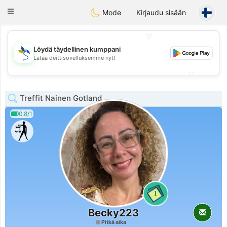
SvenskaDating
Toggle
Mode
Kirjaudu sisään
navigation
💖
Löydä täydellinen kumppani
💖
Lataa deittisovelluksemme nyt!
💕
💕
Treffit Nainen Gotland
0.8/1
1
Becky223
Pitkä aika