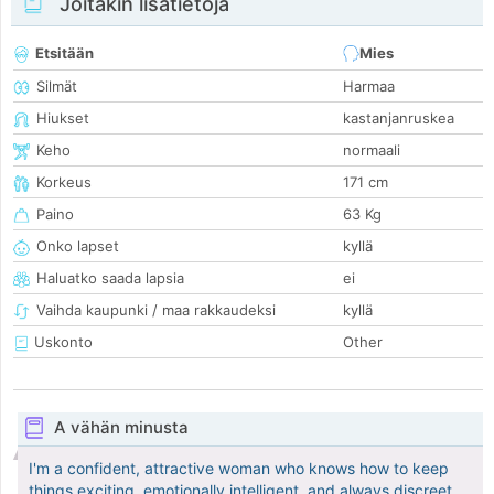
Joitakin lisätietoja
Etsitään
Mies
Silmät
Harmaa
Hiukset
kastanjanruskea
Keho
normaali
Korkeus
171 cm
Paino
63 Kg
Onko lapset
kyllä
Haluatko saada lapsia
ei
Vaihda kaupunki / maa rakkaudeksi
kyllä
Uskonto
Other
A vähän minusta
I'm a confident, attractive woman who knows how to keep
things exciting, emotionally intelligent, and always discreet.