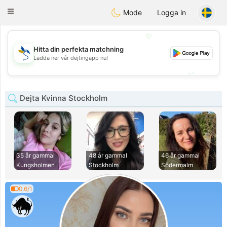
SvenskaDating
Toggle
Mode
Logga in
navigation
💖
Hitta din perfekta matchning
💖
Ladda ner vår dejtingapp nu!
💕
💕
Dejta Kvinna Stockholm
35 år gammal
48 år gammal
46 år gammal
Kungsholmen
Stockholm
Södermalm
0.6/1