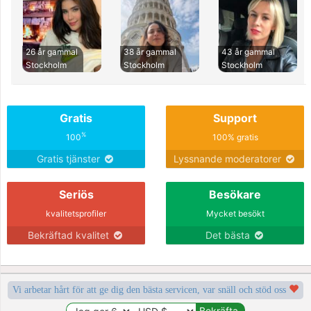
26 år gammal
38 år gammal
43 år gammal
Stockholm
Stockholm
Stockholm
Gratis
Support
%
100
100% gratis
Gratis tjänster
Lyssnande moderatorer
Seriös
Besökare
kvalitetsprofiler
Mycket besökt
Bekräftad kvalitet
Det bästa
Vi arbetar hårt för att ge dig den bästa servicen, var snäll och stöd oss