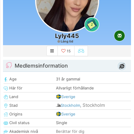
2
Lyly445
Lång tid
15
Medlemsinformation
Age
31 år gammal
Här för
Allvarligt förhållande
Land
Sverige
Stockholm
Stad
Stockholm
,
Origins
Sverige
Civil status
Single
Akademisk nivå
Berättar för dig