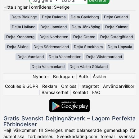
Hitta singlar i områdena: Sverige
Dejta Blekinge
Dejta Dalarna
Dejta Gavleborg
Dejta Gotland
Dejta Halland
Dejta Jamtland
Dejta Jönköping
Dejta Kalmar
Dejta Kronoberg
Dejta Norrbotten
Dejta Örebro
Dejta Östergötland
Dejta Skåne
Dejta Södermanland
Dejta Stockholm
Dejta Uppsala
Dejta Varmland
Dejta Västerbotten
Dejta Västernorrland
Dejta Västmanland
Dejta Västra Götaland
Nyheter
|
Bedragare
|
Butik
|
Åsikter
Cookies & GDPR
|
Reklam
|
Om oss
|
Integritet
|
Användarvillkor
|
Barnsäkerhet
|
Kontakt
|
FAQ
Gratis Svenskt Dejtingnätverk – Lagom Perfekta
Förbindelser
Hej! Välkommen till Sveriges mest balanserade gemenskap för
autentiska förbindelser. Svenskadating.com förenar svenska