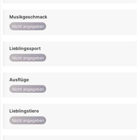
Musikgeschmack
Nicht angegeben
Lieblingssport
Nicht angegeben
Ausflüge
Nicht angegeben
Lieblingstiere
Nicht angegeben