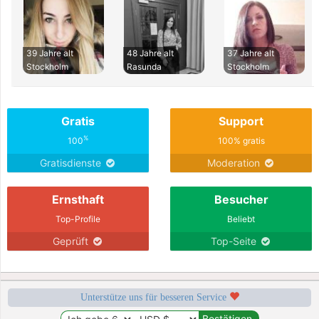
39 Jahre alt
48 Jahre alt
37 Jahre alt
Stockholm
Rasunda
Stockholm
Gratis
Support
%
100
100% gratis
Gratisdienste
Moderation
Ernsthaft
Besucher
Top-Profile
Beliebt
Geprüft
Top-Seite
Unterstütze uns für besseren Service