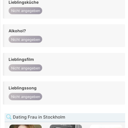
Lieblingsküche
Nicht angegeben
Alkohol?
Nicht angegeben
Lieblingsfilm
Nicht angegeben
Lieblingssong
Nicht angegeben
Dating Frau in Stockholm