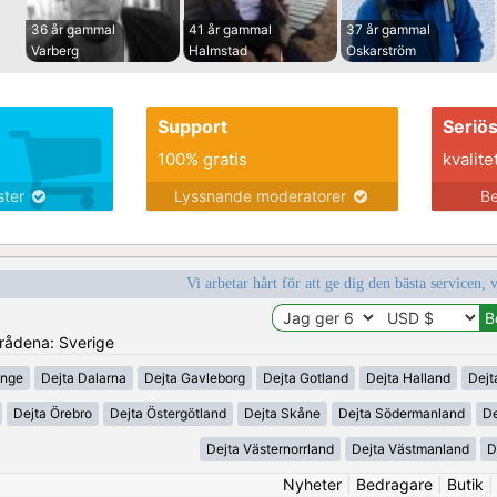
36 år gammal
41 år gammal
37 år gammal
Varberg
Halmstad
Oskarström
Support
Seriö
100% gratis
kvalite
nster
Lyssnande moderatorer
Be
Vi arbetar hårt för att ge dig den bästa servicen, 
mrådena: Sverige
inge
Dejta Dalarna
Dejta Gavleborg
Dejta Gotland
Dejta Halland
Dejt
Dejta Örebro
Dejta Östergötland
Dejta Skåne
Dejta Södermanland
De
Dejta Västernorrland
Dejta Västmanland
D
Nyheter
|
Bedragare
|
Butik