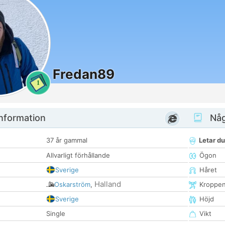
Fredan89
1
nformation
Någ
37 år gammal
Letar du
Allvarligt förhållande
Ögon
Sverige
Håret
Halland
Oskarström
,
Kroppe
Sverige
Höjd
Single
Vikt