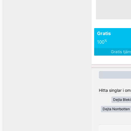
Gratis
%
100
Gratis tjä
Hitta singlar i o
Dejta Blek
Dejta Norrbotten