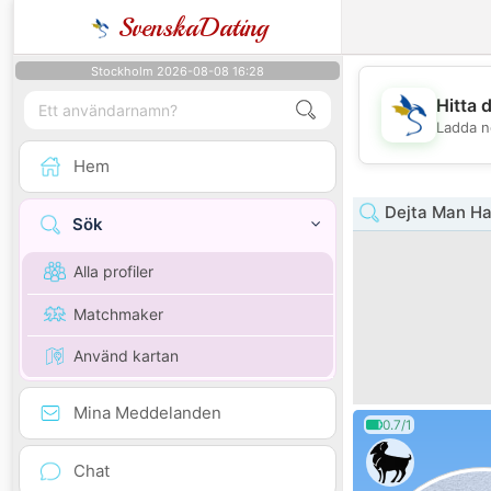
SvenskaDating
Stockholm 2026-08-08 16:28
Hitta 
Ladda n
Hem
Dejta Man Ha
Sök
Alla profiler
Matchmaker
Använd kartan
Mina Meddelanden
0.7/1
Chat