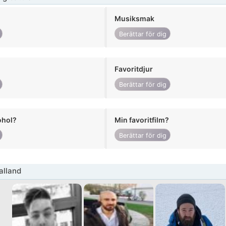
Musiksmak
Berättar för dig
Favoritdjur
Berättar för dig
ohol?
Min favoritfilm?
Berättar för dig
alland