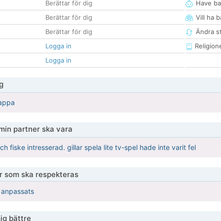
Berättar för dig
Have ba
Berättar för dig
Vill ha 
Berättar för dig
Ändra st
Logga in
Religion
Logga in
g
pappa
 min partner ska vara
och fiske intresserad. gillar spela lite tv-spel hade inte varit fel
er som ska respekteras
r anpassats
ig bättre