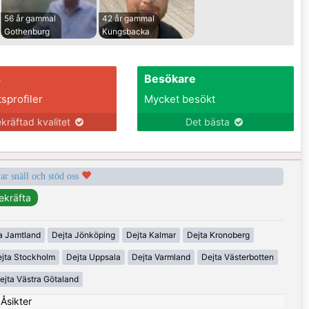
56 år gammal
42 år gammal
Gothenburg
Kungsbacka
s
Besökare
tsprofiler
Mycket besökt
kräftad kvalitet
Det bästa
var snäll och stöd oss
a Jamtland
Dejta Jönköping
Dejta Kalmar
Dejta Kronoberg
jta Stockholm
Dejta Uppsala
Dejta Varmland
Dejta Västerbotten
ejta Västra Götaland
|
Åsikter