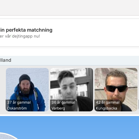
din perfekta matchning
💖
er vår dejtingapp nu!
💕
lland
37 år gammal
36 år gammal
42 år gammal
Oskarström
Varberg
Kungsbacka