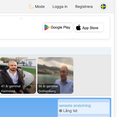
Mode
Logga in
Registrera
💖
💕
41 år gammal
56 år gammal
Halmstad
Gothenburg
senaste anslutning
Lång tid