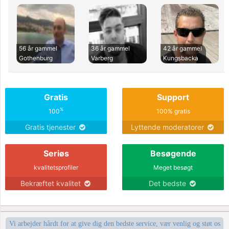
56 år gammel
36 år gammel
42 år gammel
Gothenburg
Varberg
Kungsbacka
Gratis
Support
%
100
100% gratis
Gratis tjenester
Lyttende moderatorer
Seriøs
Besøgende
kvalitetsprofiler
Meget besøgt
Bekræftet kvalitet
Det bedste
Vi arbejder hårdt for at give dig den bedste service, vær venlig og støt os