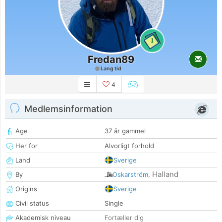
1
Fredan89
Lang tid
4
Medlemsinformation
Age
37 år gammel
Her for
Alvorligt forhold
Land
Sverige
Halland
By
Oskarström
,
Origins
Sverige
Civil status
Single
Akademisk niveau
Fortæller dig