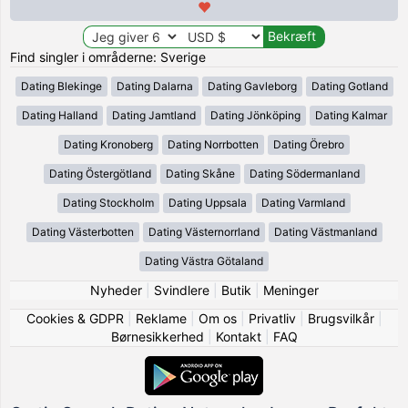
Find singler i områderne: Sverige
Dating Blekinge
Dating Dalarna
Dating Gavleborg
Dating Gotland
Dating Halland
Dating Jamtland
Dating Jönköping
Dating Kalmar
Dating Kronoberg
Dating Norrbotten
Dating Örebro
Dating Östergötland
Dating Skåne
Dating Södermanland
Dating Stockholm
Dating Uppsala
Dating Varmland
Dating Västerbotten
Dating Västernorrland
Dating Västmanland
Dating Västra Götaland
Nyheder
|
Svindlere
|
Butik
|
Meninger
Cookies & GDPR
|
Reklame
|
Om os
|
Privatliv
|
Brugsvilkår
|
Børnesikkerhed
|
Kontakt
|
FAQ