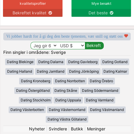
kvalitetsprofiler
Mye besøkt
Bekreftet kvalitet
Det beste
Vi jobber hardt for å gi deg den beste tjenesten, vær snill og støtt oss
Finn singler i områdene: Sverige
Dating Blekinge
Dating Dalarna
Dating Gavleborg
Dating Gotland
Dating Halland
Dating Jamtland
Dating Jönköping
Dating Kalmar
Dating Kronoberg
Dating Norrbotten
Dating Örebro
Dating Östergötland
Dating Skåne
Dating Södermanland
Dating Stockholm
Dating Uppsala
Dating Varmland
Dating Västerbotten
Dating Västernorrland
Dating Västmanland
Dating Västra Götaland
Nyheter
|
Svindlere
|
Butikk
|
Meninger