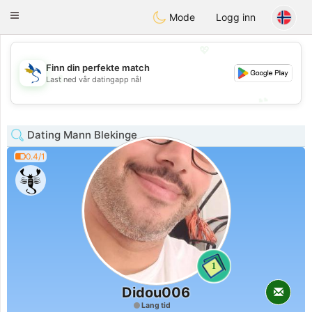
SvenskaDating
Toggle
Mode
Logg inn
navigation
💖
Finn din perfekte match
💖
Last ned vår datingapp nå!
💕
💕
Dating Mann Blekinge
0.4/1
1
Didou006
Lang tid