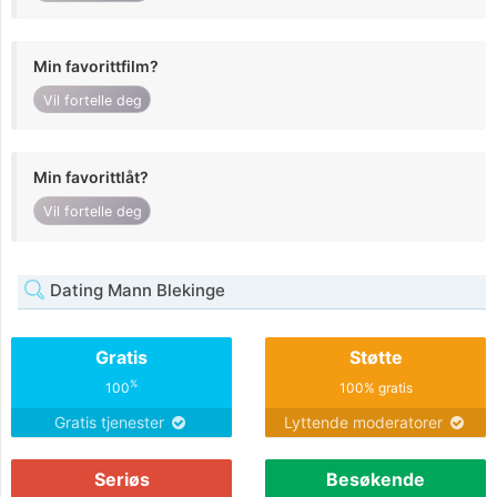
Min favorittfilm?
Vil fortelle deg
Min favorittlåt?
Vil fortelle deg
Dating Mann Blekinge
Gratis
Støtte
%
100
100% gratis
Gratis tjenester
Lyttende moderatorer
Seriøs
Besøkende