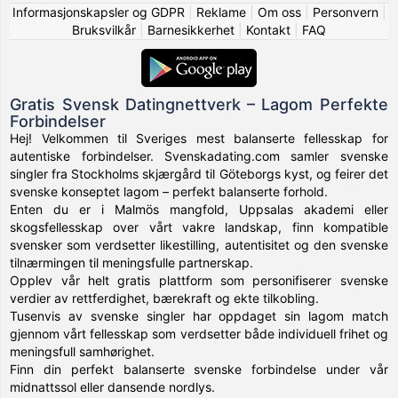
Informasjonskapsler og GDPR
|
Reklame
|
Om oss
|
Personvern
|
Bruksvilkår
|
Barnesikkerhet
|
Kontakt
|
FAQ
Gratis Svensk Datingnettverk – Lagom Perfekte
Forbindelser
Hej! Velkommen til Sveriges mest balanserte fellesskap for
autentiske forbindelser. Svenskadating.com samler svenske
singler fra Stockholms skjærgård til Göteborgs kyst, og feirer det
svenske konseptet lagom – perfekt balanserte forhold.
Enten du er i Malmös mangfold, Uppsalas akademi eller
skogsfellesskap over vårt vakre landskap, finn kompatible
svensker som verdsetter likestilling, autentisitet og den svenske
tilnærmingen til meningsfulle partnerskap.
Opplev vår helt gratis plattform som personifiserer svenske
verdier av rettferdighet, bærekraft og ekte tilkobling.
Tusenvis av svenske singler har oppdaget sin lagom match
gjennom vårt fellesskap som verdsetter både individuell frihet og
meningsfull samhørighet.
Finn din perfekt balanserte svenske forbindelse under vår
midnattssol eller dansende nordlys.