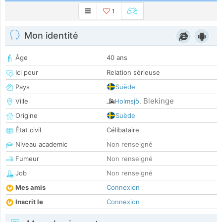
1
Mon identité
Âge
40 ans
Ici pour
Relation sérieuse
Pays
Suède
Blekinge
Ville
Holmsjö
,
Origine
Suède
État civil
Célibataire
Niveau academic
Non renseigné
Fumeur
Non renseigné
Job
Non renseigné
Mes amis
Connexion
Inscrit le
Connexion