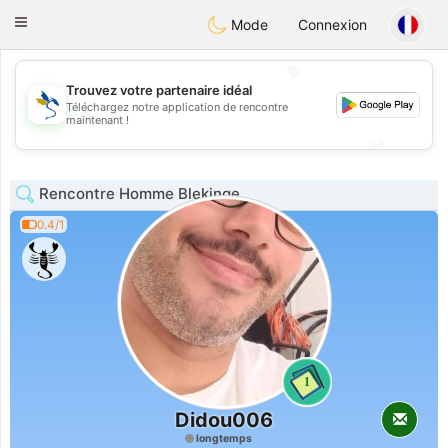
SvenskaDating
Toggle
Mode
Connexion
navigation
💖
Trouvez votre partenaire idéal
Téléchargez notre application de rencontre
💖
maintenant !
💕
💕
Rencontre Homme Blekinge
0.4/1
1
Didou006
longtemps