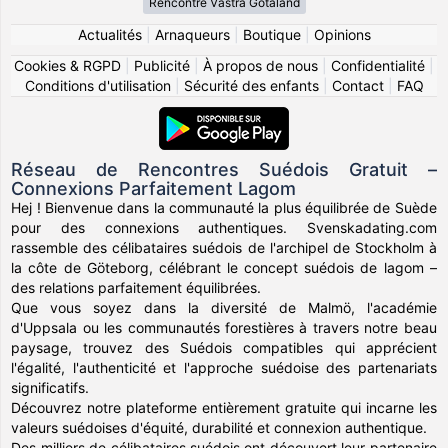
Rencontre Västra Götaland
Actualités
|
Arnaqueurs
|
Boutique
|
Opinions
Cookies & RGPD
|
Publicité
|
À propos de nous
|
Confidentialité
|
Conditions d'utilisation
|
Sécurité des enfants
|
Contact
|
FAQ
Réseau de Rencontres Suédois Gratuit –
Connexions Parfaitement Lagom
Hej ! Bienvenue dans la communauté la plus équilibrée de Suède
pour des connexions authentiques. Svenskadating.com
rassemble des célibataires suédois de l'archipel de Stockholm à
la côte de Göteborg, célébrant le concept suédois de lagom –
des relations parfaitement équilibrées.
Que vous soyez dans la diversité de Malmö, l'académie
d'Uppsala ou les communautés forestières à travers notre beau
paysage, trouvez des Suédois compatibles qui apprécient
l'égalité, l'authenticité et l'approche suédoise des partenariats
significatifs.
Découvrez notre plateforme entièrement gratuite qui incarne les
valeurs suédoises d'équité, durabilité et connexion authentique.
Des milliers de célibataires suédois ont découvert leur partenaire