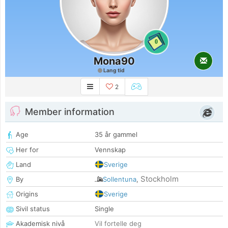
0
Mona90
Lang tid
2
Member information
Age
35 år gammel
Her for
Vennskap
Land
Sverige
Stockholm
By
Sollentuna
,
Origins
Sverige
Sivil status
Single
Akademisk nivå
Vil fortelle deg