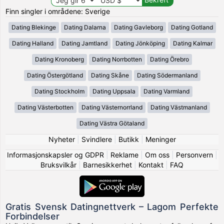
Finn singler i områdene: Sverige
Dating Blekinge
Dating Dalarna
Dating Gavleborg
Dating Gotland
Dating Halland
Dating Jamtland
Dating Jönköping
Dating Kalmar
Dating Kronoberg
Dating Norrbotten
Dating Örebro
Dating Östergötland
Dating Skåne
Dating Södermanland
Dating Stockholm
Dating Uppsala
Dating Varmland
Dating Västerbotten
Dating Västernorrland
Dating Västmanland
Dating Västra Götaland
Nyheter
|
Svindlere
|
Butikk
|
Meninger
Informasjonskapsler og GDPR
|
Reklame
|
Om oss
|
Personvern
|
Bruksvilkår
|
Barnesikkerhet
|
Kontakt
|
FAQ
Gratis Svensk Datingnettverk – Lagom Perfekte
Forbindelser