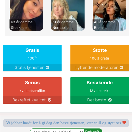
63 år gammel
51 år gammel
40 år gammel
Stockholm
Norrtaelje
Bromma
Gratis
Støtte
%
100
100% gratis
Gratis tjenester
Lyttende moderatorer
Seriøs
Besøkende
kvalitetsprofiler
Mye besøkt
Bekreftet kvalitet
Det beste
Vi jobber hardt for å gi deg den beste tjenesten, vær snill og støtt oss