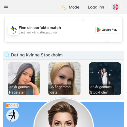
SvenskaDating
Toggle
Mode
Logg inn
navigation
💖
Finn din perfekte match
💖
Last ned vår datingapp nå!
💕
💕
Dating Kvinne Stockholm
36 år gammel
35 år gammel
36 år gammel
Hägersten
Kista
Stockholm
0.6/1