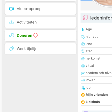
Video-oproep
ledeninfo
Activiteiten
Age
Doneren
hier voor
land
Werk tijdlijn
stad
herkomst
vitaal
academisch nive
Roken
job
Mijn vrienden
Lid sinds