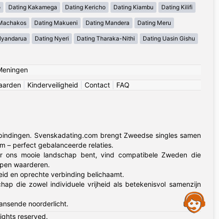
o
Dating Kakamega
Dating Kericho
Dating Kiambu
Dating Kilifi
 Machakos
Dating Makueni
Dating Mandera
Dating Meru
Nyandarua
Dating Nyeri
Dating Tharaka-Nithi
Dating Uasin Gishu
Meningen
aarden
|
Kinderveiligheid
|
Contact
|
FAQ
bindingen. Svenskadating.com brengt Zweedse singles samen
m – perfect gebalanceerde relaties.
or ons mooie landschap bent, vind compatibele Zweden die
ppen waarderen.
eid en oprechte verbinding belichaamt.
 die zowel individuele vrijheid als betekenisvol samenzijn
Assistance
nsende noorderlicht.
rights reserved.