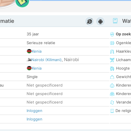
0
rmatie
Wat
35 jaar
Op zoek
Serieuze relatie
Ogenkle
Kenia
Haarkle
Nairobi
Nairobi (Kilimani)
,
Lichaam
Kenia
Hoogte
Single
Gewich
au
Niet gespecificeerd
Kinderen
Niet gespecificeerd
Kindere
Niet gespecificeerd
Verander
Inloggen
De religi
Inloggen