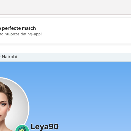
e perfecte match
💖
d nu onze dating-app!
💕
 Nairobi
Leya90