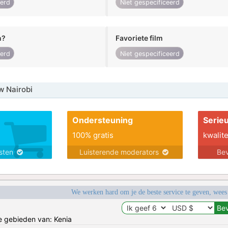
eerd
Niet gespecificeerd
n?
Favoriete film
eerd
Niet gespecificeerd
w Nairobi
Ondersteuning
Serie
100% gratis
kwalite
nsten
Luisterende moderators
Bev
We werken hard om je de beste service te geven, wees
de gebieden van: Kenia