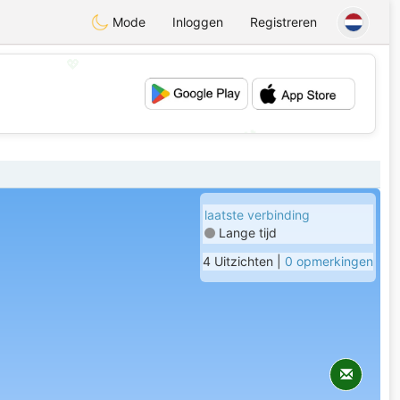
Mode
Inloggen
Registreren
💖
💕
laatste verbinding
Lange tijd
4 Uitzichten |
0 opmerkingen