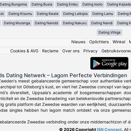
Dating Bungoma
Dating Busia
Dating Embu
Dating Isiolo
Dating Kajiad
sii
Dating Kisumu
Dating Kwale
Dating Laikipia
Dating Lamu
Dating
Dating Muranga
Dating Nairobi
Dating Nakuru
Dating Nandi
Dating 
Dating Vihiga
Nieuws
|
Oplichters
|
Winkel
|
Cookies & AVG
|
Reclame
|
Over ons
|
Privacy
|
Gebruiksvoorw
ds Dating Netwerk – Lagom Perfecte Verbindingen
 Zweden's meest gebalanceerde gemeenschap voor authentieke ver
archipel tot Göteborg's kust, en viert het Zweedse concept van lago
lmö's diversiteit, Uppsala's academie of bosgemeenschappen do
enticiteit en de Zweedse benadering van betekenisvolle partnerscha
dig gratis platform dat Zweedse waarden van eerlijkheid, duurzaamh
se singles hebben hun lagom match ontdekt via onze gemeenschap
 gebalanceerde Zweedse verbinding onder onze middernachtzon of da
© 2026 Copyright
ISN Connect
.
All 