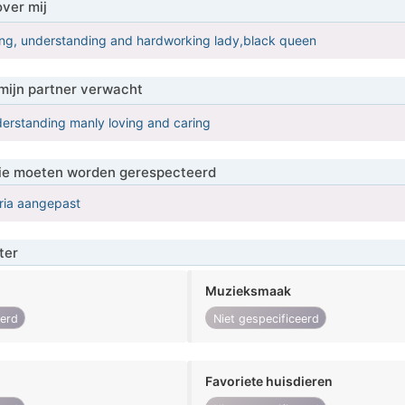
over mij
ving, understanding and hardworking lady,black queen
mijn partner verwacht
erstanding manly loving and caring
 die moeten worden gerespecteerd
eria aangepast
ter
Muzieksmaak
eerd
Niet gespecificeerd
Favoriete huisdieren