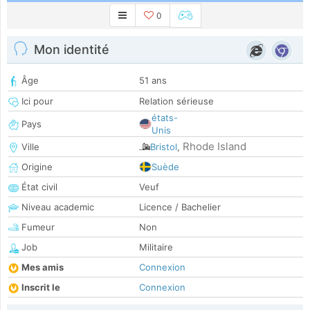
0
Mon identité
Âge
51 ans
Ici pour
Relation sérieuse
états-
Pays
Unis
Rhode Island
Ville
Bristol
,
Origine
Suède
État civil
Veuf
Niveau academic
Licence / Bachelier
Fumeur
Non
Job
Militaire
Mes amis
Connexion
Inscrit le
Connexion