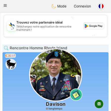
SvenskaDating
Toggle
Mode
Connexion
navigation
💖
Trouvez votre partenaire idéal
Téléchargez notre application de rencontre
💖
maintenant !
💕
💕
Rencontre Homme Rhode Island
0.1/1
2
Davison
longtemps