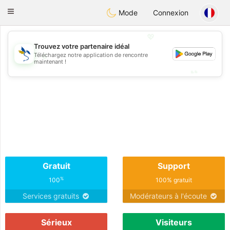
SvenskaDating
Toggle
Mode
Connexion
navigation
💖
Trouvez votre partenaire idéal
Téléchargez notre application de rencontre
💖
maintenant !
💕
💕
Gratuit
Support
%
100
100% gratuit
Services gratuits
Modérateurs à l'écoute
Sérieux
Visiteurs