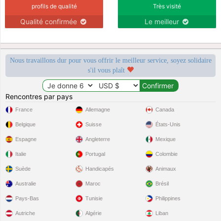
profils de qualité
Très visité
Qualité confirmée
Le meilleur
Nous travaillons dur pour vous offrir le meilleur service, soyez solidaire
s'il vous plaît
Rencontres par pays
France
Allemagne
Canada
Belgique
Suisse
États-Unis
Espagne
Angleterre
Mexique
Italie
Portugal
Colombie
Suède
Handicapés
Animaux
Australie
Maroc
Brésil
Pays-Bas
Tunisie
Philippines
Autriche
Algérie
Liban