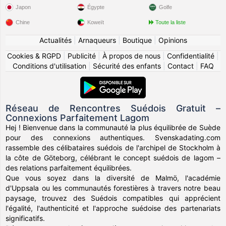
Japon
Égypte
Golfe
Chine
Koweït
Toute la liste
Actualités
|
Arnaqueurs
|
Boutique
|
Opinions
Cookies & RGPD
|
Publicité
|
À propos de nous
|
Confidentialité
|
Conditions d'utilisation
|
Sécurité des enfants
|
Contact
|
FAQ
Réseau de Rencontres Suédois Gratuit –
Connexions Parfaitement Lagom
Hej ! Bienvenue dans la communauté la plus équilibrée de Suède
pour des connexions authentiques. Svenskadating.com
rassemble des célibataires suédois de l'archipel de Stockholm à
la côte de Göteborg, célébrant le concept suédois de lagom –
des relations parfaitement équilibrées.
Que vous soyez dans la diversité de Malmö, l'académie
d'Uppsala ou les communautés forestières à travers notre beau
paysage, trouvez des Suédois compatibles qui apprécient
l'égalité, l'authenticité et l'approche suédoise des partenariats
significatifs.