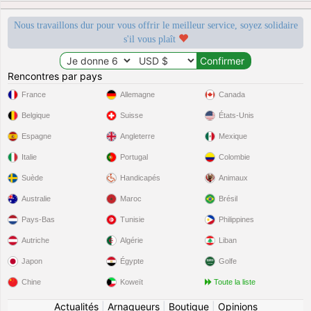
Nous travaillons dur pour vous offrir le meilleur service, soyez solidaire
s'il vous plaît
Rencontres par pays
France
Allemagne
Canada
Belgique
Suisse
États-Unis
Espagne
Angleterre
Mexique
Italie
Portugal
Colombie
Suède
Handicapés
Animaux
Australie
Maroc
Brésil
Pays-Bas
Tunisie
Philippines
Autriche
Algérie
Liban
Japon
Égypte
Golfe
Chine
Koweït
Toute la liste
Actualités
|
Arnaqueurs
|
Boutique
|
Opinions