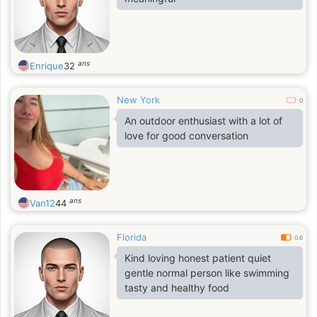
ans
Enrique
32
New York
0
An outdoor enthusiast with a lot of
love for good conversation
ans
Van12
44
Florida
0.6
Kind loving honest patient quiet
gentle normal person like swimming
tasty and healthy food