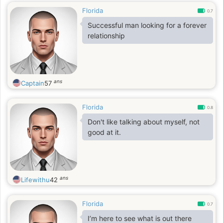
Florida
0.7
Successful man looking for a forever
relationship
ans
Captain
57
Florida
0.8
Don't like talking about myself, not
good at it.
ans
Lifewithu
42
Florida
0.7
I’m here to see what is out there