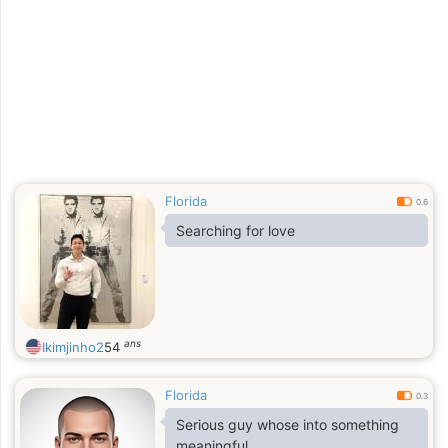
Florida
0.6
Searching for love
ans
Ikimjinho2
54
Florida
0.3
Serious guy whose into something
meaningful