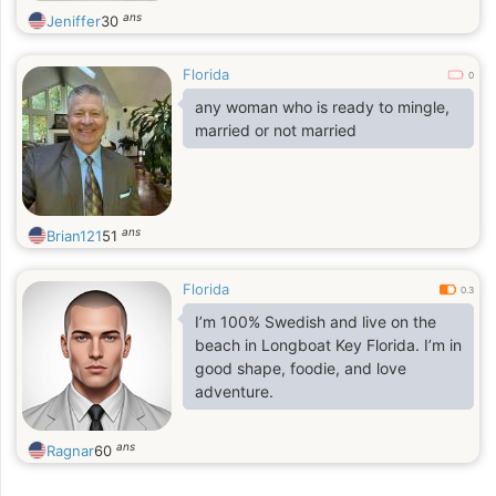
ans
Jeniffer
30
Florida
0
any woman who is ready to mingle,
married or not married
ans
Brian121
51
Florida
0.3
I’m 100% Swedish and live on the
beach in Longboat Key Florida. I’m in
good shape, foodie, and love
adventure.
ans
Ragnar
60