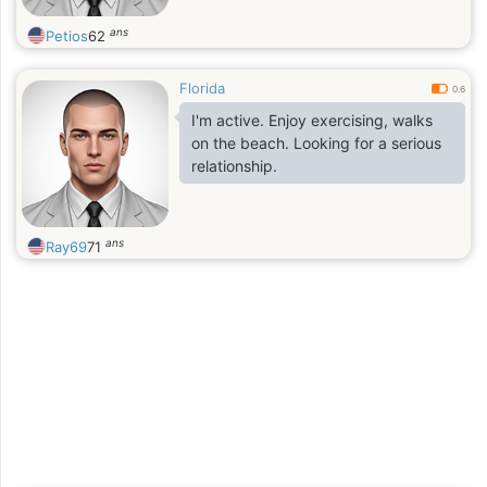
ans
Petios
62
Florida
0.6
I'm active. Enjoy exercising, walks
on the beach. Looking for a serious
relationship.
ans
Ray69
71