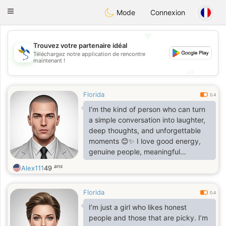
SvenskaDating
Toggle
Mode
Connexion
navigation
💖
Trouvez votre partenaire idéal
💖
Téléchargez notre application de rencontre
maintenant !
💕
💕
Florida
0.4
I’m the kind of person who can turn
a simple conversation into laughter,
deep thoughts, and unforgettable
moments 😊✨ I love good energy,
genuine people, meaningful
connection, and those random late-
ans
Alex111
49
night talks that somehow become
therapy sessions 😂☕🌙. I believe
Florida
kindness is attractive, loyalty is rare,
0.4
and a peaceful heart is worth more
I’m just a girl who likes honest
than pretending to impress people.
people and those that are picky. I’m
Creative mind. Big dreams. Soft