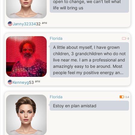
open to change, we can’t tell what
heart hidden behind sarcasm and
life will bring us
humor 🤣. I enjoy learning, growing,
building, and makin
ans
Janny32334
32
Florida
0
A little about myself, I have grown
children, 3 grandchildren who do not
live near me. I am a professional and
amazingly easy to be around. Most
people feel my positive energy and
are drawn towards me. I enjoy the
ans
Kenneyg
53
outdoors, music, dancing,
motorcycles and laughter. I am
Florida
looking for a positive calligraphy
0.4
woman to me by partner, love and
Estoy en plan amistad
best friend.