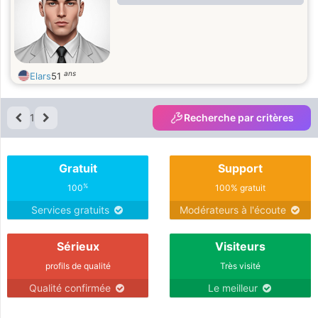
ans
Elars
51
1
Recherche par critères
Gratuit
Support
%
100
100% gratuit
Services gratuits
Modérateurs à l'écoute
Sérieux
Visiteurs
profils de qualité
Très visité
Qualité confirmée
Le meilleur