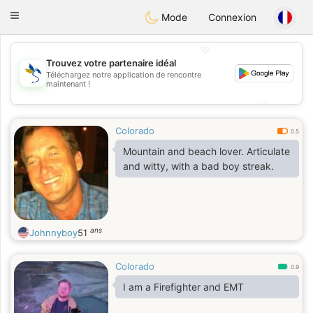
SvenskaDating
Toggle
Mode
Connexion
navigation
💖
Trouvez votre partenaire idéal
Téléchargez notre application de rencontre
💖
maintenant !
💕
💕
Colorado
0.5
Mountain and beach lover. Articulate
and witty, with a bad boy streak.
ans
Johnnyboy
51
Colorado
0.9
I am a Firefighter and EMT