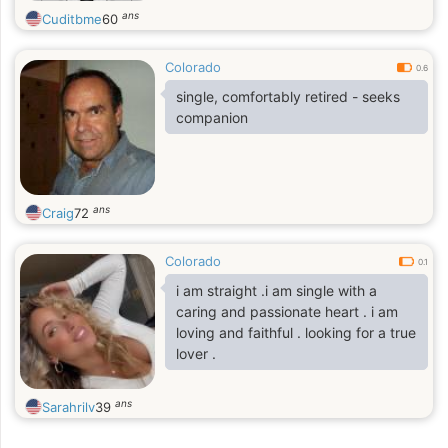
ans
Cuditbme
60
Colorado
0.6
single, comfortably retired - seeks
companion
ans
Craig
72
Colorado
0.1
i am straight .i am single with a
caring and passionate heart . i am
loving and faithful . looking for a true
lover .
ans
Sarahrilv
39