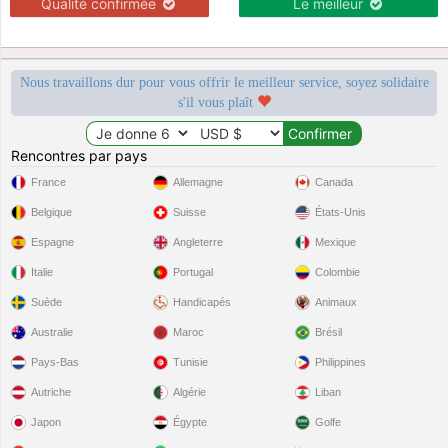
Qualité confirmée
Le meilleur
Nous travaillons dur pour vous offrir le meilleur service, soyez solidaire
s'il vous plaît
Rencontres par pays
France
Allemagne
Canada
Belgique
Suisse
États-Unis
Espagne
Angleterre
Mexique
Italie
Portugal
Colombie
Suède
Handicapés
Animaux
Australie
Maroc
Brésil
Pays-Bas
Tunisie
Philippines
Autriche
Algérie
Liban
Japon
Égypte
Golfe