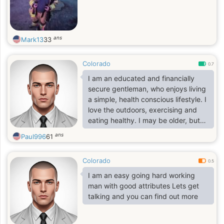
ans
Mark13
33
Colorado
0.7
I am an educated and financially
secure gentleman, who enjoys living
a simple, health conscious lifestyle. I
love the outdoors, exercising and
eating healthy. I may be older, but
that also makes me mature and
ans
Paul996
61
wiser. I still have a zest for what life
has to offer.
Colorado
I would like to move to Europe and
0.5
explore and discover all the sights,
I am an easy going hard working
cultures and cuisine. Will you be my
man with good attributes Lets get
tour guide and travel companion?
talking and you can find out more