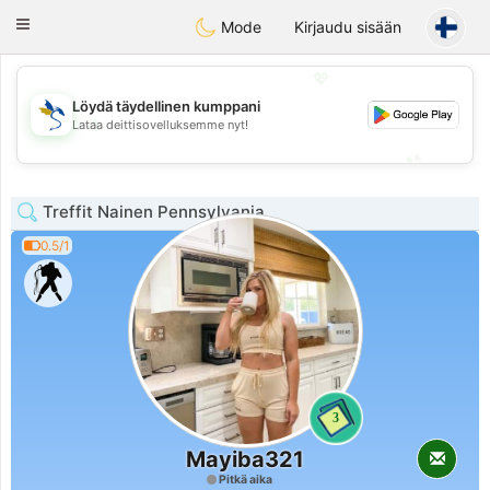
SvenskaDating
Toggle
Mode
Kirjaudu sisään
navigation
💖
Löydä täydellinen kumppani
💖
Lataa deittisovelluksemme nyt!
💕
💕
Treffit Nainen Pennsylvania
0.5/1
3
Mayiba321
Pitkä aika