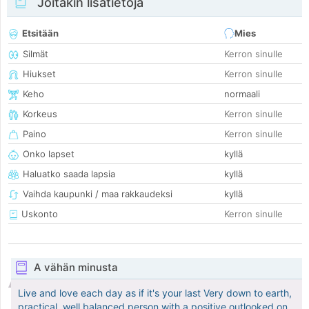
Joitakin lisätietoja
Etsitään
Mies
Silmät
Kerron sinulle
Hiukset
Kerron sinulle
Keho
normaali
Korkeus
Kerron sinulle
Paino
Kerron sinulle
Onko lapset
kyllä
Haluatko saada lapsia
kyllä
Vaihda kaupunki / maa rakkaudeksi
kyllä
Uskonto
Kerron sinulle
A vähän minusta
Live and love each day as if it's your last Very down to earth,
practical, well balanced person with a positive outlooked on