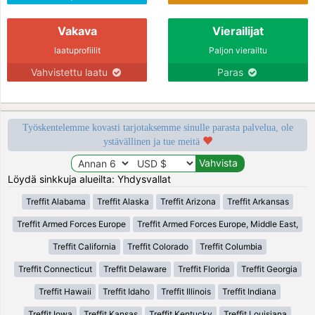
Vakava
Vierailijat
laatuprofiilit
Paljon vierailtu
Vahvistettu laatu
Paras
Työskentelemme kovasti tarjotaksemme sinulle parasta palvelua, ole
ystävällinen ja tue meitä
Löydä sinkkuja alueilta: Yhdysvallat
Treffit Alabama
Treffit Alaska
Treffit Arizona
Treffit Arkansas
Treffit Armed Forces Europe
Treffit Armed Forces Europe, Middle East,
Treffit California
Treffit Colorado
Treffit Columbia
Treffit Connecticut
Treffit Delaware
Treffit Florida
Treffit Georgia
Treffit Hawaii
Treffit Idaho
Treffit Illinois
Treffit Indiana
Treffit Iowa
Treffit Kansas
Treffit Kentucky
Treffit Louisiana