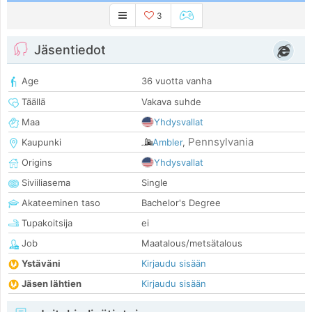
3
Jäsentiedot
Age
36 vuotta vanha
Täällä
Vakava suhde
Maa
Yhdysvallat
Pennsylvania
Kaupunki
Ambler
,
Origins
Yhdysvallat
Siviiliasema
Single
Akateeminen taso
Bachelor's Degree
Tupakoitsija
ei
Job
Maatalous/metsätalous
Ystäväni
Kirjaudu sisään
Jäsen lähtien
Kirjaudu sisään