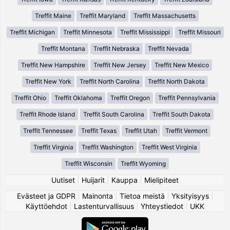
Treffit Maine
Treffit Maryland
Treffit Massachusetts
Treffit Michigan
Treffit Minnesota
Treffit Mississippi
Treffit Missouri
Treffit Montana
Treffit Nebraska
Treffit Nevada
Treffit New Hampshire
Treffit New Jersey
Treffit New Mexico
Treffit New York
Treffit North Carolina
Treffit North Dakota
Treffit Ohio
Treffit Oklahoma
Treffit Oregon
Treffit Pennsylvania
Treffit Rhode Island
Treffit South Carolina
Treffit South Dakota
Treffit Tennessee
Treffit Texas
Treffit Utah
Treffit Vermont
Treffit Virginia
Treffit Washington
Treffit West Virginia
Treffit Wisconsin
Treffit Wyoming
Uutiset
|
Huijarit
|
Kauppa
|
Mielipiteet
Evästeet ja GDPR
|
Mainonta
|
Tietoa meistä
|
Yksityisyys
|
Käyttöehdot
|
Lastenturvallisuus
|
Yhteystiedot
|
UKK