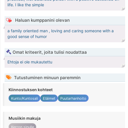
life. I like the simple
Haluan kumppanini olevan
a family oriented man , loving and caring someone with a
good sense of humor
Omat kriteerit, joita tulisi noudattaa
Ehtoja ei ole mukautettu
Tutustuminen minuun paremmin
Kiinnostuksen kohteet
Kunto/Kuntosali
Eläimet
Puutarhanhoito
Musiikin makuja
Kerron sinulle