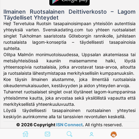
Ilmainen Ruotsalainen Deittiverkosto – Lagom
Täydelliset Yhteydet
Hej! Tervetuloa Ruotsin tasapainoisimpaan yhteisöön autenttisia
yhteyksiä varten. Svenskadating.com tuo yhteen ruotsalaiset
singlet Tukholman saaristosta Göteborgin rannikolle, juhlistaen
ruotsalaista lagom-konseptia – täydellisesti tasapainoisia
suhteita.
Olitpa Malmön monimuotoisuudessa, Uppsalan akatemiassa tai
metsäyhteisöissä kauniin maisemamme halki, löydä
yhteensopivia ruotsalaisia, jotka arvostavat tasa-arvoa, aitoutta
ja ruotsalaista lähestymistapaa merkityksellisiin kumppanuuksiin.
Koe täysin ilmainen alustamme, joka ilmentää ruotsalaisia
oikeudenmukaisuuden, kestävyyden ja aidon yhteyden arvoja.
Tuhannet ruotsalaiset singlet ovat löytäneet lagom-kumppaninsa
yhteisömme kautta, joka arvostaa sekä yksilöllistä vapautta että
merkityksellistä yhteenkuuluvuutta.
Löydä täydellisesti tasapainoinen ruotsalainen yhteytesi
keskiyön aurinkomme alla tai tanssivien revontulien keskellä.
© 2026 Copyright
ISN Connect
.
All rights reserved.