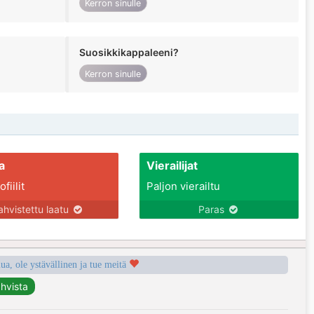
Kerron sinulle
Suosikkikappaleeni?
Kerron sinulle
a
Vierailijat
fiilit
Paljon vierailtu
ahvistettu laatu
Paras
a, ole ystävällinen ja tue meitä