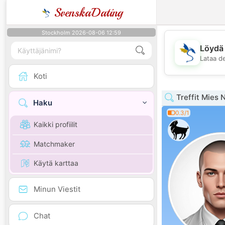
SvenskaDating
Stockholm 2026-08-06 12:59
Löydä 
Lataa d
Koti
Treffit Mies 
Haku
0.3/1
Kaikki profiilit
Matchmaker
Käytä karttaa
Minun Viestit
Chat