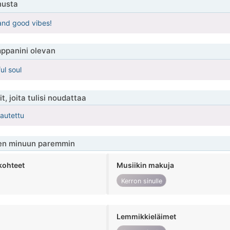
nusta
and good vibes!
ppanini olevan
ul soul
t, joita tulisi noudattaa
kautettu
en minuun paremmin
kohteet
Musiikin makuja
Kerron sinulle
Lemmikkieläimet