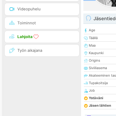
Videopuhelu
Jäsentied
Toiminnot
Age
Lahjoita
Täällä
Maa
Työn aikajana
Kaupunki
Origins
Siviiliasema
Akateeminen ta
Tupakoitsija
Job
Ystäväni
Jäsen lähtien