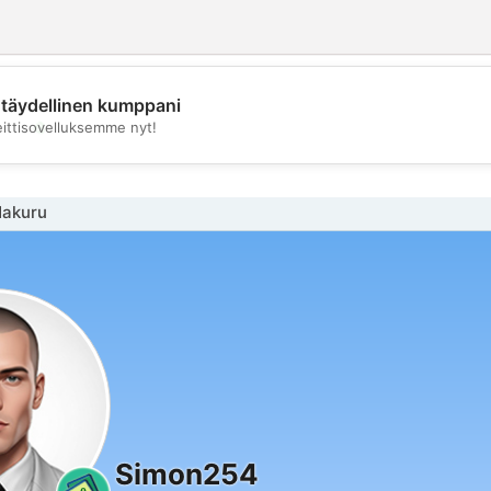
täydellinen kumppani
💖
eittisovelluksemme nyt!
💕
Nakuru
Simon254