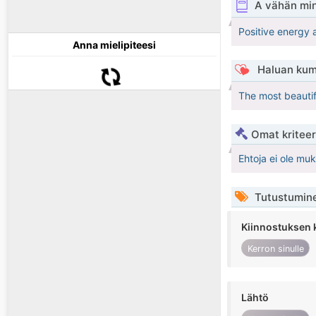
A vähän mi
Positive energy 
Anna mielipiteesi
Haluan kum
The most beautif
Omat kriteeri
Ehtoja ei ole mu
Tutustumin
Kiinnostuksen 
Kerron sinulle
Lähtö