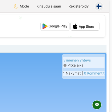
Mode
Kirjaudu sisään
Rekisteröidy
💖
💕
viimeinen yhteys
Pitkä aika
1 Näkymät |
0 Kommentit