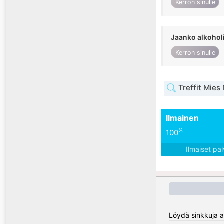
Kerron sinulle
Jaanko alkohol
Kerron sinulle
Treffit Mies
Ilmainen
%
100
Ilmaiset pa
Löydä sinkkuja al