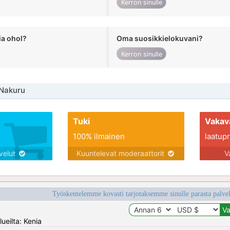
Kerron sinulle
ia ohol?
Oma suosikkielokuvani?
Kerron sinulle
 Nakuru
Tuki
Vakav
100% ilmainen
laatupro
lvelut
Kuuntelevat moderaattorit
V
Työskentelemme kovasti tarjotaksemme sinulle parasta palvelu
ueilta: Kenia