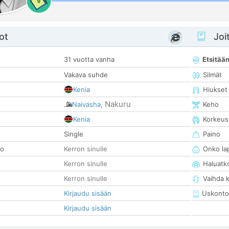
0
ot
Joit
31 vuotta vanha
Etsitää
Vakava suhde
Silmät
Kenia
Hiukset
Nakuru
Naivasha
,
Keho
Kenia
Korkeus
Single
Paino
so
Kerron sinulle
Onko la
Kerron sinulle
Haluatk
Kerron sinulle
Vaihda 
Kirjaudu sisään
Uskonto
Kirjaudu sisään