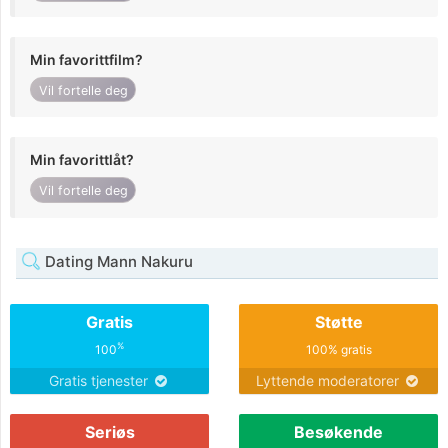
Min favorittfilm?
Vil fortelle deg
Min favorittlåt?
Vil fortelle deg
Dating Mann Nakuru
Gratis
Støtte
%
100
100% gratis
Gratis tjenester
Lyttende moderatorer
Seriøs
Besøkende