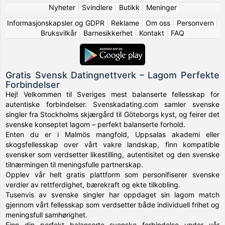
Nyheter
|
Svindlere
|
Butikk
|
Meninger
Informasjonskapsler og GDPR
|
Reklame
|
Om oss
|
Personvern
|
Bruksvilkår
|
Barnesikkerhet
|
Kontakt
|
FAQ
Gratis Svensk Datingnettverk – Lagom Perfekte
Forbindelser
Hej! Velkommen til Sveriges mest balanserte fellesskap for
autentiske forbindelser. Svenskadating.com samler svenske
singler fra Stockholms skjærgård til Göteborgs kyst, og feirer det
svenske konseptet lagom – perfekt balanserte forhold.
Enten du er i Malmös mangfold, Uppsalas akademi eller
skogsfellesskap over vårt vakre landskap, finn kompatible
svensker som verdsetter likestilling, autentisitet og den svenske
tilnærmingen til meningsfulle partnerskap.
Opplev vår helt gratis plattform som personifiserer svenske
verdier av rettferdighet, bærekraft og ekte tilkobling.
Tusenvis av svenske singler har oppdaget sin lagom match
gjennom vårt fellesskap som verdsetter både individuell frihet og
meningsfull samhørighet.
Finn din perfekt balanserte svenske forbindelse under vår