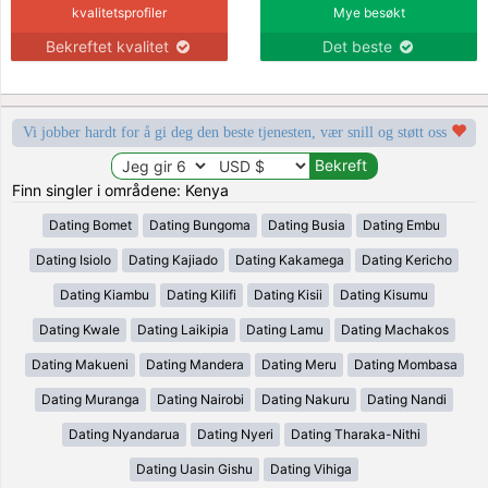
kvalitetsprofiler
Mye besøkt
Bekreftet kvalitet
Det beste
Vi jobber hardt for å gi deg den beste tjenesten, vær snill og støtt oss
Finn singler i områdene: Kenya
Dating Bomet
Dating Bungoma
Dating Busia
Dating Embu
Dating Isiolo
Dating Kajiado
Dating Kakamega
Dating Kericho
Dating Kiambu
Dating Kilifi
Dating Kisii
Dating Kisumu
Dating Kwale
Dating Laikipia
Dating Lamu
Dating Machakos
Dating Makueni
Dating Mandera
Dating Meru
Dating Mombasa
Dating Muranga
Dating Nairobi
Dating Nakuru
Dating Nandi
Dating Nyandarua
Dating Nyeri
Dating Tharaka-Nithi
Dating Uasin Gishu
Dating Vihiga