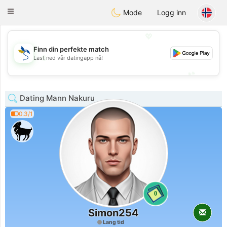
SvenskaDating
Toggle
Mode
Logg inn
navigation
💖
Finn din perfekte match
💖
Last ned vår datingapp nå!
💕
💕
Dating Mann Nakuru
0.3/1
0
Simon254
Lang tid