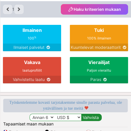
1
Haku kriteerien mukaan
Ilmainen
Tuki
%
100
100% ilmainen
Ilmaiset palvelut
Kuuntelevat moderaattorit
Vakava
Vierailijat
laatuprofiilit
Paljon vierailtu
Vahvistettu laatu
Paras
Työskentelemme kovasti tarjotaksemme sinulle parasta palvelua, ole
ystävällinen ja tue meitä
Tapaamiset maan mukaan