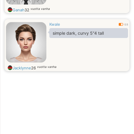
vuotta vanha
Ganah
32
Kwale
0.5
simple dark, curvy 5"4 tall
vuotta vanha
Jacklynne
26