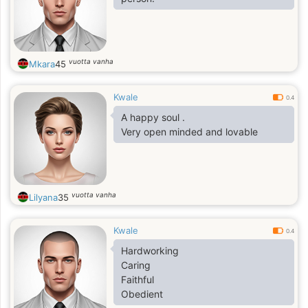
vuotta vanha
Mkara
45
Kwale
0.4
A happy soul .
Very open minded and lovable
vuotta vanha
Lilyana
35
Kwale
0.4
Hardworking
Caring
Faithful
Obedient