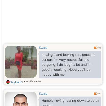
Kwale
0.5
Im single and looking for someone
serious. Im very respectful and
outgoing, i do laugh a lot and im
good in cooking .Hope you'll be
happy with me.
vuotta vanha
Skyllarb
27
Kwale
0.3
Humble, loving, caring down to earth
person.