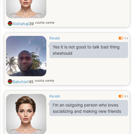
vuotta vanha
Aishahaji
39
Kwale
0.5
Yes it is not good to talk bad thing
sheshould
vuotta vanha
Babchief
45
Kwale
0.3
I'm an outgoing person who loves
socializing and making new friends