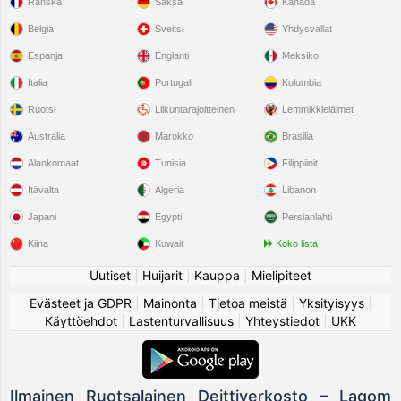
Ranska
Saksa
Kanada
Belgia
Sveitsi
Yhdysvallat
Espanja
Englanti
Meksiko
Italia
Portugali
Kolumbia
Ruotsi
Liikuntarajoitteinen
Lemmikkieläimet
Australia
Marokko
Brasilia
Alankomaat
Tunisia
Filippiinit
Itävalta
Algeria
Libanon
Japani
Egypti
Persianlahti
Kiina
Kuwait
Koko lista
Uutiset
|
Huijarit
|
Kauppa
|
Mielipiteet
Evästeet ja GDPR
|
Mainonta
|
Tietoa meistä
|
Yksityisyys
|
Käyttöehdot
|
Lastenturvallisuus
|
Yhteystiedot
|
UKK
Ilmainen Ruotsalainen Deittiverkosto – Lagom