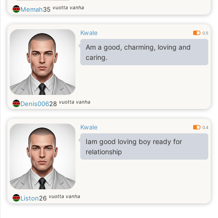
vuotta vanha
Memah
35
Kwale
0.5
Am a good, charming, loving and
caring.
vuotta vanha
Denis006
28
Kwale
0.4
Iam good loving boy ready for
relationship
vuotta vanha
Liston
26