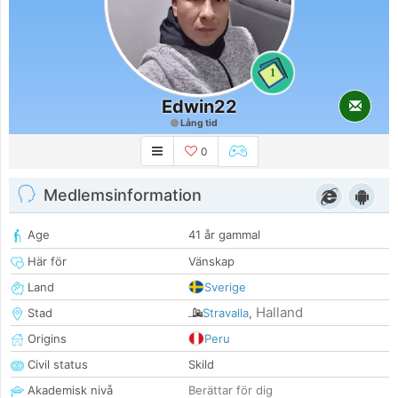
1
Edwin22
Lång tid
0
Medlemsinformation
Age
41 år gammal
Här för
Vänskap
Land
Sverige
Halland
Stad
Stravalla
,
Origins
Peru
Civil status
Skild
Akademisk nivå
Berättar för dig