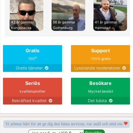
42 år gammal
56 år gammal
41 år gammal
Kungsbacka
Gothenburg
Halmstad
Gratis
Support
%
100
100% gratis
Gratis tjänster
Lyssnande moderatorer
Seriös
Besökare
kvalitetsprofiler
Mycket besökt
Bekräftad kvalitet
Det bästa
Vi arbetar hårt för att ge dig den bästa servicen, var snäll och stöd oss