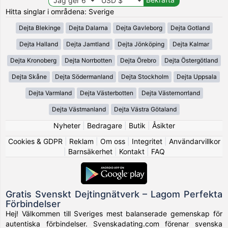
Hitta singlar i områdena: Sverige
Dejta Blekinge
Dejta Dalarna
Dejta Gavleborg
Dejta Gotland
Dejta Halland
Dejta Jamtland
Dejta Jönköping
Dejta Kalmar
Dejta Kronoberg
Dejta Norrbotten
Dejta Örebro
Dejta Östergötland
Dejta Skåne
Dejta Södermanland
Dejta Stockholm
Dejta Uppsala
Dejta Varmland
Dejta Västerbotten
Dejta Västernorrland
Dejta Västmanland
Dejta Västra Götaland
Nyheter
|
Bedragare
|
Butik
|
Åsikter
Cookies & GDPR
|
Reklam
|
Om oss
|
Integritet
|
Användarvillkor
|
Barnsäkerhet
|
Kontakt
|
FAQ
Gratis Svenskt Dejtingnätverk – Lagom Perfekta
Förbindelser
Hej! Välkommen till Sveriges mest balanserade gemenskap för
autentiska förbindelser. Svenskadating.com förenar svenska