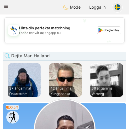
SvenskaDating
Toggle
Mode
Logga in
navigation
💖
Hitta din perfekta matchning
💖
Ladda ner vår dejtingapp nu!
💕
💕
Dejta Man Halland
37 år gammal
42 år gammal
36 år gammal
Oskarström
Kungsbacka
Varberg
0.5/1