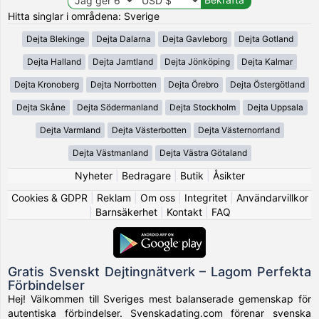
Hitta singlar i områdena: Sverige
Dejta Blekinge
Dejta Dalarna
Dejta Gavleborg
Dejta Gotland
Dejta Halland
Dejta Jamtland
Dejta Jönköping
Dejta Kalmar
Dejta Kronoberg
Dejta Norrbotten
Dejta Örebro
Dejta Östergötland
Dejta Skåne
Dejta Södermanland
Dejta Stockholm
Dejta Uppsala
Dejta Varmland
Dejta Västerbotten
Dejta Västernorrland
Dejta Västmanland
Dejta Västra Götaland
Nyheter
|
Bedragare
|
Butik
|
Åsikter
Cookies & GDPR
|
Reklam
|
Om oss
|
Integritet
|
Användarvillkor
|
Barnsäkerhet
|
Kontakt
|
FAQ
Gratis Svenskt Dejtingnätverk – Lagom Perfekta
Förbindelser
Hej! Välkommen till Sveriges mest balanserade gemenskap för
autentiska förbindelser. Svenskadating.com förenar svenska