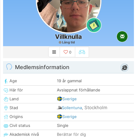
1
Villknulla
Lång tid
0
Medlemsinformation
Age
19 år gammal
Här för
Avslappnat förhållande
Land
Sverige
Stockholm
Stad
Sollentuna
,
Origins
Sverige
Civil status
Single
Akademisk nivå
Berättar för dig