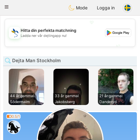
SvenskaDating
Toggle
Mode
Logga in
navigation
💖
Hitta din perfekta matchning
💖
Ladda ner vår dejtingapp nu!
💕
💕
Dejta Man Stockholm
44 år gammal
33 år gammal
21 år gammal
Södermalm
Jakobsberg
Danderyd
0.5/1