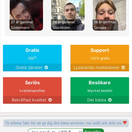
27 år gammal
36 år gammal
18 år gammal
Södermalm
Stockholm
Skogas
Gratis
Support
%
100
100% gratis
Gratis tjänster
Lyssnande moderatorer
Seriös
Besökare
kvalitetsprofiler
Mycket besökt
Bekräftad kvalitet
Det bästa
Vi arbetar hårt för att ge dig den bästa servicen, var snäll och stöd oss