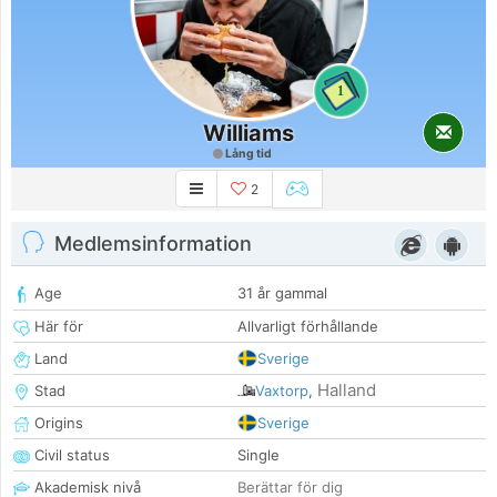
1
Williams
Lång tid
2
Medlemsinformation
Age
31 år gammal
Här för
Allvarligt förhållande
Land
Sverige
Halland
Stad
Vaxtorp
,
Origins
Sverige
Civil status
Single
Akademisk nivå
Berättar för dig