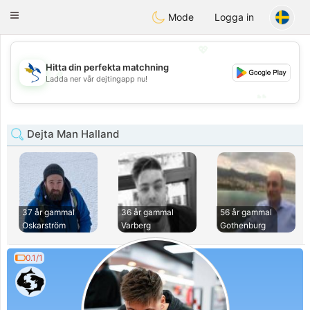
SvenskaDating
Toggle
Mode
Logga in
navigation
💖
Hitta din perfekta matchning
💖
Ladda ner vår dejtingapp nu!
💕
💕
Dejta Man Halland
37 år gammal
36 år gammal
56 år gammal
Oskarström
Varberg
Gothenburg
0.1/1