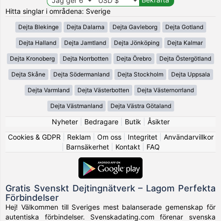
Hitta singlar i områdena: Sverige
Dejta Blekinge
Dejta Dalarna
Dejta Gavleborg
Dejta Gotland
Dejta Halland
Dejta Jamtland
Dejta Jönköping
Dejta Kalmar
Dejta Kronoberg
Dejta Norrbotten
Dejta Örebro
Dejta Östergötland
Dejta Skåne
Dejta Södermanland
Dejta Stockholm
Dejta Uppsala
Dejta Varmland
Dejta Västerbotten
Dejta Västernorrland
Dejta Västmanland
Dejta Västra Götaland
Nyheter
|
Bedragare
|
Butik
|
Åsikter
Cookies & GDPR
|
Reklam
|
Om oss
|
Integritet
|
Användarvillkor
|
Barnsäkerhet
|
Kontakt
|
FAQ
Gratis Svenskt Dejtingnätverk – Lagom Perfekta
Förbindelser
Hej! Välkommen till Sveriges mest balanserade gemenskap för
autentiska förbindelser. Svenskadating.com förenar svenska