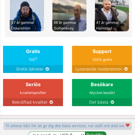
37 år gammal
56 år gammal
41 år gammal
Oskarström
Gothenburg
Halmstad
Gratis
Support
%
100
100% gratis
Gratis tjänster
Lyssnande moderatorer
Seriös
Besökare
kvalitetsprofiler
Mycket besökt
Bekräftad kvalitet
Det bästa
Vi arbetar hårt för att ge dig den bästa servicen, var snäll och stöd oss