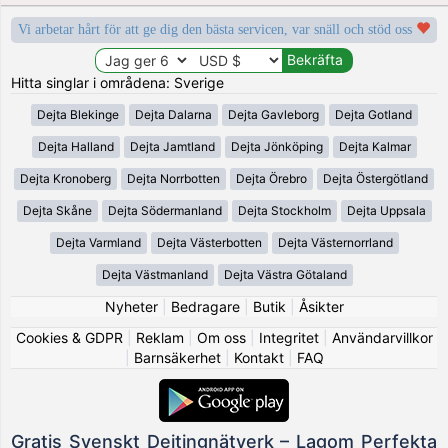
Vi arbetar hårt för att ge dig den bästa servicen, var snäll och stöd oss
Hitta singlar i områdena: Sverige
Dejta Blekinge
Dejta Dalarna
Dejta Gavleborg
Dejta Gotland
Dejta Halland
Dejta Jamtland
Dejta Jönköping
Dejta Kalmar
Dejta Kronoberg
Dejta Norrbotten
Dejta Örebro
Dejta Östergötland
Dejta Skåne
Dejta Södermanland
Dejta Stockholm
Dejta Uppsala
Dejta Varmland
Dejta Västerbotten
Dejta Västernorrland
Dejta Västmanland
Dejta Västra Götaland
Nyheter
|
Bedragare
|
Butik
|
Åsikter
Cookies & GDPR
|
Reklam
|
Om oss
|
Integritet
|
Användarvillkor
|
Barnsäkerhet
|
Kontakt
|
FAQ
Gratis Svenskt Dejtingnätverk – Lagom Perfekta