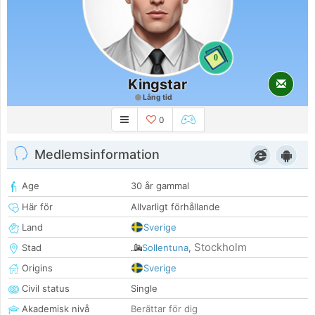
0
Kingstar
Lång tid
0
Medlemsinformation
Age
30 år gammal
Här för
Allvarligt förhållande
Land
Sverige
Stockholm
Stad
Sollentuna
,
Origins
Sverige
Civil status
Single
Akademisk nivå
Berättar för dig