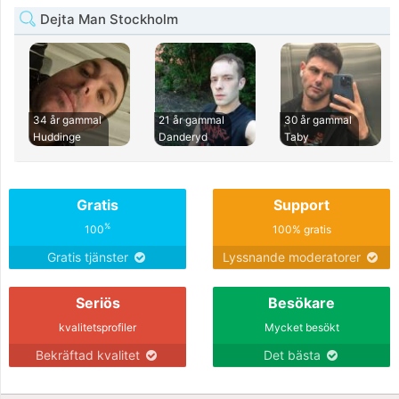
Dejta Man Stockholm
34 år gammal
21 år gammal
30 år gammal
Huddinge
Danderyd
Taby
Gratis
Support
%
100
100% gratis
Gratis tjänster
Lyssnande moderatorer
Seriös
Besökare
kvalitetsprofiler
Mycket besökt
Bekräftad kvalitet
Det bästa