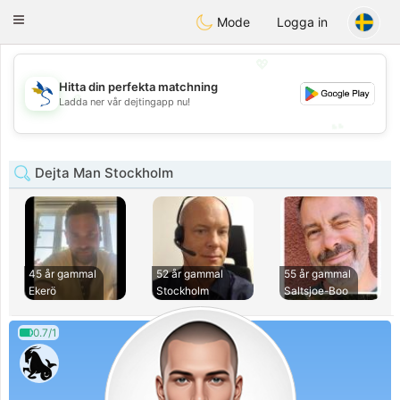
SvenskaDating
Toggle
Mode
Logga in
navigation
💖
Hitta din perfekta matchning
💖
Ladda ner vår dejtingapp nu!
💕
💕
Dejta Man Stockholm
45 år gammal
52 år gammal
55 år gammal
Ekerö
Stockholm
Saltsjoe-Boo
0.7/1