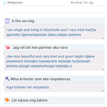
Religionen
Berättar för dig
A lite om mig
I am single and living in Stockholm and I very kind hwj1jiw
qjjwiwibs 2jjwiowiwjjwiqiiw 2jiaks jwijsjw sjwiiwns
Jag vill att min partner ska vara
Like nice beautiful and very kind and good height djjskw
jeiwiwiwhd hsiwisjhe hejwiejvdhe hejwieije he2jwiwoeh
jeiwisisj ejisisjjd wjisisebdhzjsjej bejdisjbs s
Mina kriterier som ska respekteras
Inga kriterier har anpassats
Lär känna mig bättre