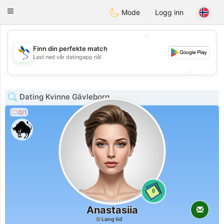
SvenskaDating
Toggle
Mode
Logg inn
navigation
💖
Finn din perfekte match
💖
Last ned vår datingapp nå!
💕
💕
Dating Kvinne Gävleborg
0/1
0
Anastasiia
Lang tid