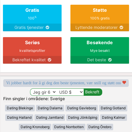
Gratis
Støtte
%
100
100% gratis
Gratis tjenester
Lyttende moderatorer
Seriøs
Besøkende
kvalitetsprofiler
Mye besøkt
Bekreftet kvalitet
Det beste
Vi jobber hardt for å gi deg den beste tjenesten, vær snill og støtt oss
Finn singler i områdene: Sverige
Dating Blekinge
Dating Dalarna
Dating Gavleborg
Dating Gotland
Dating Halland
Dating Jamtland
Dating Jönköping
Dating Kalmar
Dating Kronoberg
Dating Norrbotten
Dating Örebro