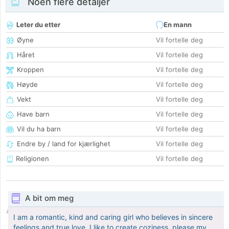
Noen flere detaljer
Leter du etter
En mann
Øyne
Vil fortelle deg
Håret
Vil fortelle deg
Kroppen
Vil fortelle deg
Høyde
Vil fortelle deg
Vekt
Vil fortelle deg
Have barn
Vil fortelle deg
Vil du ha barn
Vil fortelle deg
Endre by / land for kjærlighet
Vil fortelle deg
Religionen
Vil fortelle deg
A bit om meg
I am a romantic, kind and caring girl who believes in sincere
feelings and true love. I like to create coziness, please my