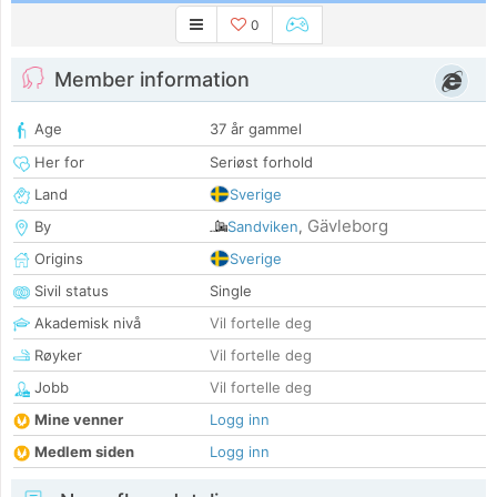
0
Member information
Age
37 år gammel
Her for
Seriøst forhold
Land
Sverige
Gävleborg
By
Sandviken
,
Origins
Sverige
Sivil status
Single
Akademisk nivå
Vil fortelle deg
Røyker
Vil fortelle deg
Jobb
Vil fortelle deg
Mine venner
Logg inn
Medlem siden
Logg inn