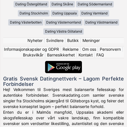
Dating Östergötland
Dating Skåne
Dating Södermanland
Dating Stockholm
Dating Uppsala
Dating Varmland
Dating Västerbotten
Dating Västernorrland
Dating Västmanland
Dating Västra Götaland
Nyheter
|
Svindlere
|
Butikk
|
Meninger
Informasjonskapsler og GDPR
|
Reklame
|
Om oss
|
Personvern
|
Bruksvilkår
|
Barnesikkerhet
|
Kontakt
|
FAQ
Gratis Svensk Datingnettverk – Lagom Perfekte
Forbindelser
Hej! Velkommen til Sveriges mest balanserte fellesskap for
autentiske forbindelser. Svenskadating.com samler svenske
singler fra Stockholms skjærgård til Göteborgs kyst, og feirer det
svenske konseptet lagom – perfekt balanserte forhold.
Enten du er i Malmös mangfold, Uppsalas akademi eller
skogsfellesskap over vårt vakre landskap, finn kompatible
svensker som verdsetter likestilling, autentisitet og den svenske