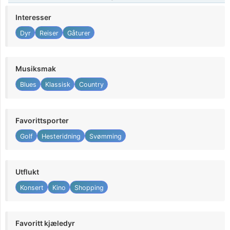
Interesser
Dyr
Reiser
Gåturer
Musiksmak
Blues
Klassisk
Country
Favorittsporter
Golf
Hesteridning
Svømming
Utflukt
Konsert
Kino
Shopping
Favoritt kjæledyr