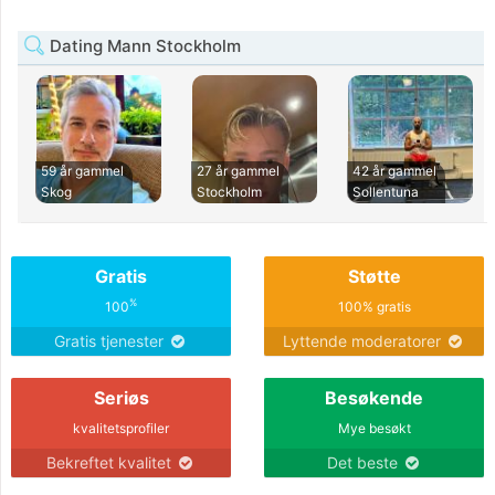
Dating Mann Stockholm
59 år gammel
27 år gammel
42 år gammel
Skog
Stockholm
Sollentuna
Gratis
Støtte
%
100
100% gratis
Gratis tjenester
Lyttende moderatorer
Seriøs
Besøkende
kvalitetsprofiler
Mye besøkt
Bekreftet kvalitet
Det beste