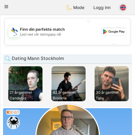
SvenskaDating
Toggle
Mode
Logg inn
navigation
💖
Finn din perfekte match
💖
Last ned vår datingapp nå!
💕
💕
Dating Mann Stockholm
21 år gammel
42 år gammel
30 år gammel
Danderyd
Bromma
Taby
0.6/1