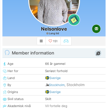
2
Nelsonlove
Lang tid
151
Member information
Age
66 år gammel
Her for
Seriøst forhold
Land
Sverige
Stockholm
By
Stockholm
,
Origins
Sverige
Sivil status
Skilt
Akademisk nivå
Vil fortelle deg