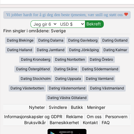
Vi jobber hardt for å gi deg den beste tjenesten, vær snill og støtt oss
Finn singler i områdene: Sverige
Dating Blekinge
Dating Dalarna
Dating Gavleborg
Dating Gotland
Dating Halland
Dating Jamtland
Dating Jönköping
Dating Kalmar
Dating Kronoberg
Dating Norrbotten
Dating Örebro
Dating Östergötland
Dating Skåne
Dating Södermanland
Dating Stockholm
Dating Uppsala
Dating Varmland
Dating Västerbotten
Dating Västernorrland
Dating Västmanland
Dating Västra Götaland
Nyheter
|
Svindlere
|
Butikk
|
Meninger
Informasjonskapsler og GDPR
|
Reklame
|
Om oss
|
Personvern
|
Bruksvilkår
|
Barnesikkerhet
|
Kontakt
|
FAQ