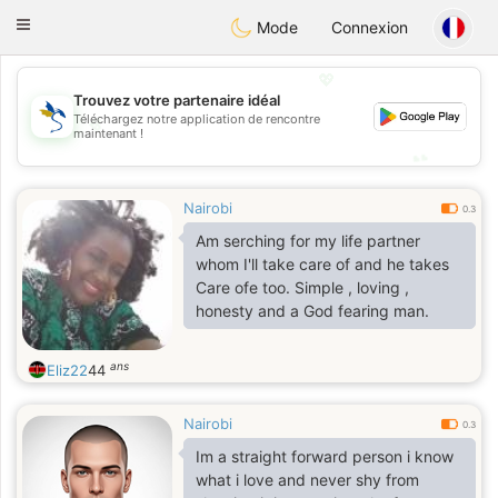
SvenskaDating
Toggle
Mode
Connexion
navigation
💖
Trouvez votre partenaire idéal
💖
Téléchargez notre application de rencontre
maintenant !
💕
💕
Nairobi
0.3
Am serching for my life partner
whom I'll take care of and he takes
Care ofe too. Simple , loving ,
honesty and a God fearing man.
ans
Eliz22
44
Nairobi
0.3
Im a straight forward person i know
what i love and never shy from