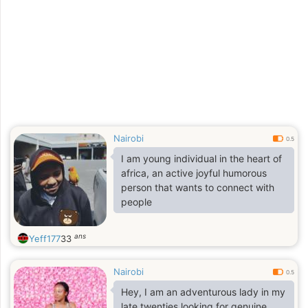
Nairobi
0.5
I am young individual in the heart of
africa, an active joyful humorous
person that wants to connect with
people
ans
Yeff177
33
Nairobi
0.5
Hey, I am an adventurous lady in my
late twenties looking for genuine