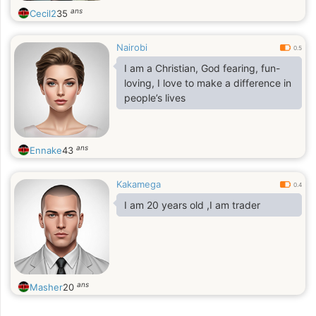
ans
Cecil2
35
Nairobi
0.5
I am a Christian, God fearing, fun-
loving, I love to make a difference in
people’s lives
ans
Ennake
43
Kakamega
0.4
I am 20 years old ,I am trader
ans
Masher
20