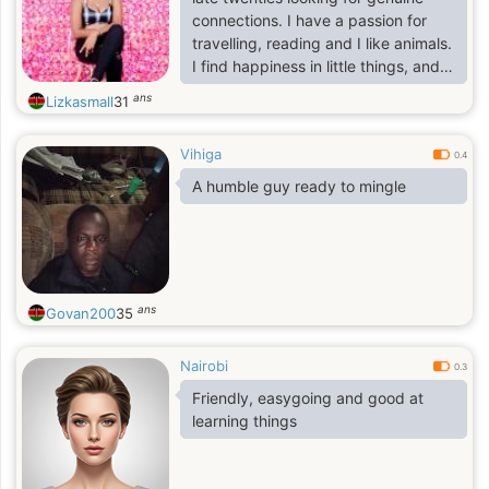
connections. I have a passion for
travelling, reading and I like animals.
I find happiness in little things, and I
like to laugh. No kids yet.
ans
Lizkasmall
31
Vihiga
0.4
A humble guy ready to mingle
ans
Govan200
35
Nairobi
0.3
Friendly, easygoing and good at
learning things