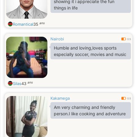
showing it i appreciate the fun
things in life
ans
Romantical
35
Nairobi
0.5
Humble and loving,loves sports
especially soccer, movies and music
ans
Silas
43
Kakamega
0.5
Am very charming and friendly
person.I like cooking and adventure