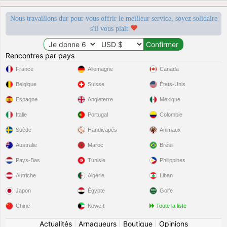
Nous travaillons dur pour vous offrir le meilleur service, soyez solidaire
s'il vous plaît
Rencontres par pays
France
Allemagne
Canada
Belgique
Suisse
États-Unis
Espagne
Angleterre
Mexique
Italie
Portugal
Colombie
Suède
Handicapés
Animaux
Australie
Maroc
Brésil
Pays-Bas
Tunisie
Philippines
Autriche
Algérie
Liban
Japon
Égypte
Golfe
Chine
Koweït
Toute la liste
Actualités
|
Arnaqueurs
|
Boutique
|
Opinions