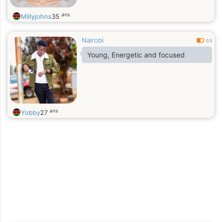
ans
Millyjohns
35
Nairobi
0.5
Young, Energetic and focused
ans
Yobby
27