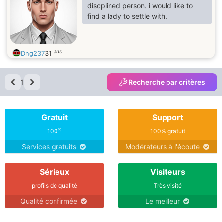
discplined person. i would like to
find a lady to settle with.
ans
Dng237
31
1
Recherche par critères
Gratuit
Support
%
100
100% gratuit
Services gratuits
Modérateurs à l'écoute
Sérieux
Visiteurs
profils de qualité
Très visité
Qualité confirmée
Le meilleur