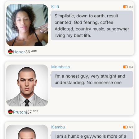
Kilifi
0.4
Simplistic, down to earth, result
oriented, God fearing, coffee
Addicted, country music, sundowner
living my best life.
ans
Honor
36
Mombasa
0.4
I'm a honest guy, very straight and
understanding. No nonsense one
ans
Prutohj
37
Kiambu
0.3
i am a humble guy,who is more of a