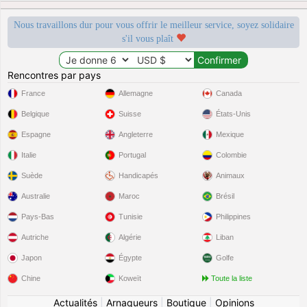
Nous travaillons dur pour vous offrir le meilleur service, soyez solidaire
s'il vous plaît
Rencontres par pays
France
Allemagne
Canada
Belgique
Suisse
États-Unis
Espagne
Angleterre
Mexique
Italie
Portugal
Colombie
Suède
Handicapés
Animaux
Australie
Maroc
Brésil
Pays-Bas
Tunisie
Philippines
Autriche
Algérie
Liban
Japon
Égypte
Golfe
Chine
Koweït
Toute la liste
Actualités
|
Arnaqueurs
|
Boutique
|
Opinions