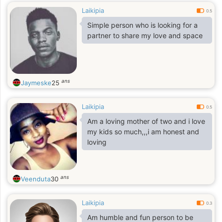
Laikipia
0.5
Simple person who is looking for a
partner to share my love and space
ans
Jaymeske
25
Laikipia
0.5
Am a loving mother of two and i love
my kids so much,,,i am honest and
loving
ans
Veenduta
30
Laikipia
0.3
Am humble and fun person to be