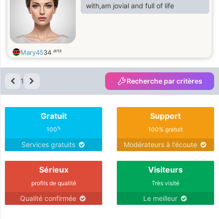
with,am jovial and full of life
ans
Mary45
34
1
Recherche par critères
Gratuit
Support
%
100
100% gratuit
Services gratuits
Modérateurs à l'écoute
Sérieux
Visiteurs
profils de qualité
Très visité
Qualité confirmée
Le meilleur