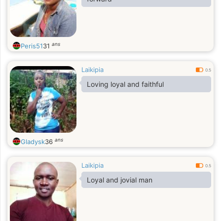
ans
Peris51
31
Laikipia
0.5
Loving loyal and faithful
ans
Gladysk
36
Laikipia
0.5
Loyal and jovial man