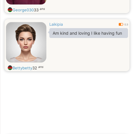
ans
George030
33
Laikipia
0.3
Am kind and loving I like having fun
ans
Bettybetty
32