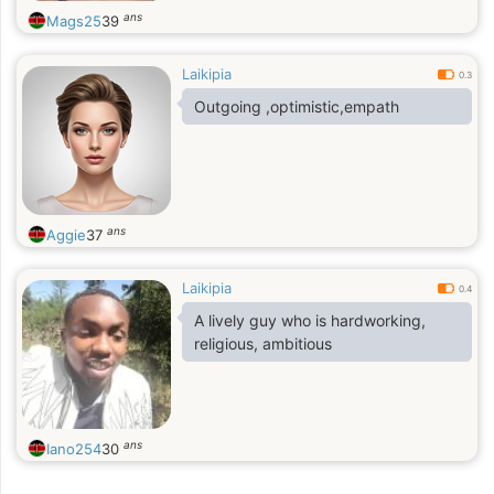
ans
Mags25
39
Laikipia
0.3
Outgoing ,optimistic,empath
ans
Aggie
37
Laikipia
0.4
A lively guy who is hardworking,
religious, ambitious
ans
Iano254
30