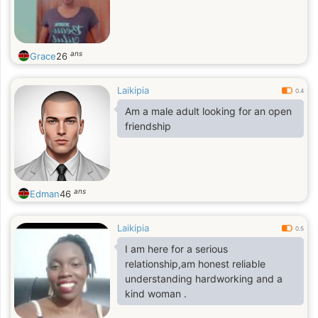
ans
Grace
26
Laikipia
0.4
Am a male adult looking for an open
friendship
ans
Edman
46
Laikipia
0.5
I am here for a serious
relationship,am honest reliable
understanding hardworking and a
kind woman .