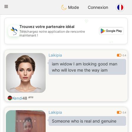
SvenskaDating
Toggle
Mode
Connexion
navigation
💖
Trouvez votre partenaire idéal
💖
Téléchargez notre application de rencontre
maintenant !
💕
💕
Laikipia
0.4
iam widow I am looking good man
who will love me the way iam
ans
Kendi
48
Laikipia
0.4
Someone who is real and genuine