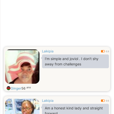
Laikipia
0.3
I'm simple and joviol . I don't shy
away from challenges
ans
Ginger
56
Laikipia
0.5
Am a honest kind lady and straight
forward