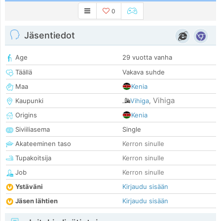
0
Jäsentiedot
Age
29 vuotta vanha
Täällä
Vakava suhde
Maa
Kenia
Vihiga
Kaupunki
Vihiga
,
Origins
Kenia
Siviiliasema
Single
Akateeminen taso
Kerron sinulle
Tupakoitsija
Kerron sinulle
Job
Kerron sinulle
Ystäväni
Kirjaudu sisään
Jäsen lähtien
Kirjaudu sisään