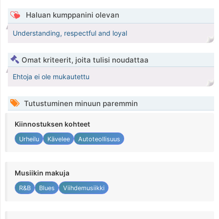
Haluan kumppanini olevan
Understanding, respectful and loyal
Omat kriteerit, joita tulisi noudattaa
Ehtoja ei ole mukautettu
Tutustuminen minuun paremmin
Kiinnostuksen kohteet
Urheilu
Kävelee
Autoteollisuus
Musiikin makuja
R&B
Blues
Viihdemusiikki