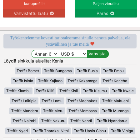
laatuprofiilit
Paljon vierailtu
Vahvistettu laatu
Paras
Työskentelemme kovasti tarjotaksemme sinulle parasta palvelua, ole
ystävällinen ja tue meitä
Löydä sinkkuja alueilta: Kenia
Treffit Bomet
Treffit Bungoma
Treffit Busia
Treffit Embu
Treffit Isiolo
Treffit Kajiado
Treffit Kakamega
Treffit Kericho
Treffit Kiambu
Treffit Kilifi
Treffit Kisii
Treffit Kisumu
Treffit Kwale
Treffit Laikipia
Treffit Lamu
Treffit Machakos
Treffit Makueni
Treffit Mandera
Treffit Meru
Treffit Mombasa
Treffit Muranga
Treffit Nairobi
Treffit Nakuru
Treffit Nandi
Treffit Nyandarua
Treffit Nyeri
Treffit Tharaka-Nithi
Treffit Uasin Gishu
Treffit Vihiga