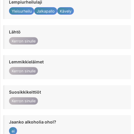
Lempiurheilulaji
Yleisurheilu
Jalkapallo
Kävely
Lähtö
Kerron sinulle
Lemmikkieläimet
Kerron sinulle
Suosikkikeittiöt
Kerron sinulle
Jaanko alkoholia ohol?
ei