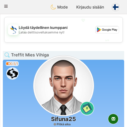
SvenskaDating
Toggle
Mode
Kirjaudu sisään
navigation
💖
Löydä täydellinen kumppani
💖
Lataa deittisovelluksemme nyt!
💕
💕
Treffit Mies Vihiga
0.5/1
0
Sifuna25
Pitkä aika