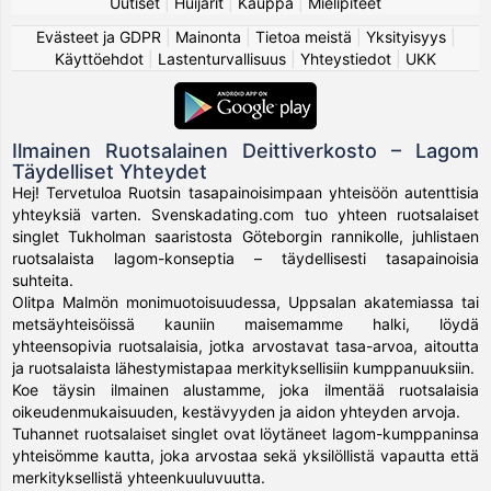
Uutiset
|
Huijarit
|
Kauppa
|
Mielipiteet
Evästeet ja GDPR
|
Mainonta
|
Tietoa meistä
|
Yksityisyys
|
Käyttöehdot
|
Lastenturvallisuus
|
Yhteystiedot
|
UKK
Ilmainen Ruotsalainen Deittiverkosto – Lagom
Täydelliset Yhteydet
Hej! Tervetuloa Ruotsin tasapainoisimpaan yhteisöön autenttisia
yhteyksiä varten. Svenskadating.com tuo yhteen ruotsalaiset
singlet Tukholman saaristosta Göteborgin rannikolle, juhlistaen
ruotsalaista lagom-konseptia – täydellisesti tasapainoisia
suhteita.
Olitpa Malmön monimuotoisuudessa, Uppsalan akatemiassa tai
metsäyhteisöissä kauniin maisemamme halki, löydä
yhteensopivia ruotsalaisia, jotka arvostavat tasa-arvoa, aitoutta
ja ruotsalaista lähestymistapaa merkityksellisiin kumppanuuksiin.
Koe täysin ilmainen alustamme, joka ilmentää ruotsalaisia
oikeudenmukaisuuden, kestävyyden ja aidon yhteyden arvoja.
Tuhannet ruotsalaiset singlet ovat löytäneet lagom-kumppaninsa
yhteisömme kautta, joka arvostaa sekä yksilöllistä vapautta että
merkityksellistä yhteenkuuluvuutta.