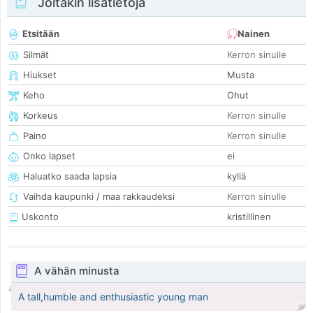
Joitakin lisätietoja
Etsitään
Nainen
Silmät
Kerron sinulle
Hiukset
Musta
Keho
Ohut
Korkeus
Kerron sinulle
Paino
Kerron sinulle
Onko lapset
ei
Haluatko saada lapsia
kyllä
Vaihda kaupunki / maa rakkaudeksi
Kerron sinulle
Uskonto
kristillinen
A vähän minusta
A tall,humble and enthusiastic young man