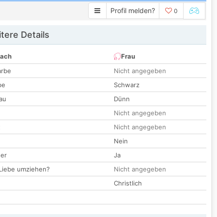
Profil melden?
0
tere Details
nach
Frau
arbe
Nicht angegeben
be
Schwarz
au
Dünn
Nicht angegeben
t
Nicht angegeben
Nein
der
Ja
 Liebe umziehen?
Nicht angegeben
Christlich