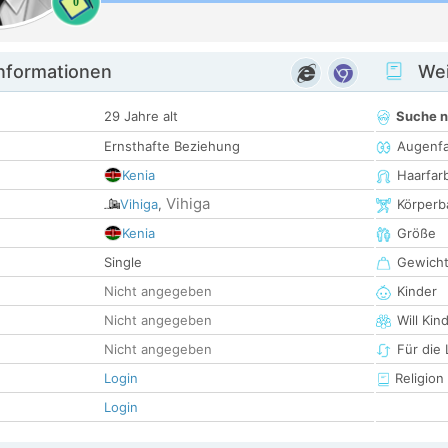
0
informationen
Wei
29 Jahre alt
Suche 
Ernsthafte Beziehung
Augenf
Kenia
Haarfar
Vihiga
Vihiga
,
Körperb
Kenia
Größe
Single
Gewich
Nicht angegeben
Kinder
Nicht angegeben
Will Kin
Nicht angegeben
Für die
Login
Religion
Login