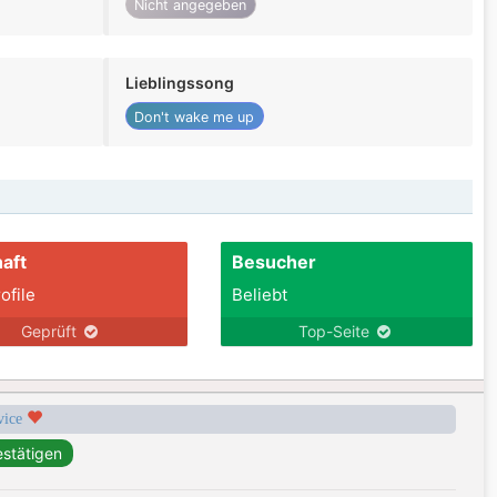
Nicht angegeben
Lieblingssong
Don't wake me up
aft
Besucher
ofile
Beliebt
Geprüft
Top-Seite
rvice