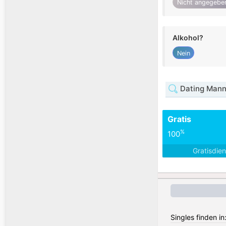
Nicht angegebe
Alkohol?
Nein
Dating Mann 
Gratis
%
100
Gratisdie
Singles finden in