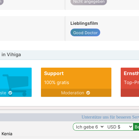
n
Nicht angegeben
Lieblingsfilm
Good Doctor
in Vihiga
Support
Ernsth
100% gratis
Top-Pr
nste
Moderation
Unterstütze uns für besseren Se
: Kenia