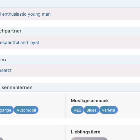
d enthusiastic young man
hpartner
espectful and loyal
ien
esetzt
 kennenlernen
Musikgeschmack
rgänge
Automobil
R&B
Blues
Varieté
Lieblingstiere