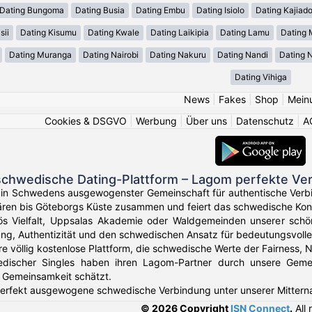
Dating Bungoma
Dating Busia
Dating Embu
Dating Isiolo
Dating Kajiad
sii
Dating Kisumu
Dating Kwale
Dating Laikipia
Dating Lamu
Dating
Dating Muranga
Dating Nairobi
Dating Nakuru
Dating Nandi
Dating 
Dating Vihiga
News
|
Fakes
|
Shop
|
Mein
Cookies & DSGVO
|
Werbung
|
Über uns
|
Datenschutz
|
A
schwedische Dating-Plattform – Lagom perfekte Ve
 in Schwedens ausgewogenster Gemeinschaft für authentische Verb
ren bis Göteborgs Küste zusammen und feiert das schwedische Ko
s Vielfalt, Uppsalas Akademie oder Waldgemeinden unserer schö
ng, Authentizität und den schwedischen Ansatz für bedeutungsvolle
re völlig kostenlose Plattform, die schwedische Werte der Fairness, 
ischer Singles haben ihren Lagom-Partner durch unsere Gemeins
 Gemeinsamkeit schätzt.
 perfekt ausgewogene schwedische Verbindung unter unserer Mittern
© 2026 Copyright
ISN Connect
.
All 