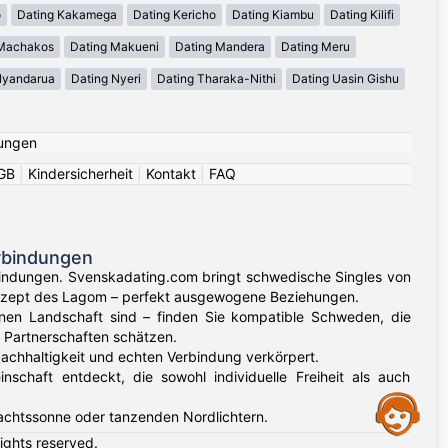
o
Dating Kakamega
Dating Kericho
Dating Kiambu
Dating Kilifi
 Machakos
Dating Makueni
Dating Mandera
Dating Meru
Nyandarua
Dating Nyeri
Dating Tharaka-Nithi
Dating Uasin Gishu
ungen
GB
|
Kindersicherheit
|
Kontakt
|
FAQ
rbindungen
indungen. Svenskadating.com bringt schwedische Singles von
nzept des Lagom – perfekt ausgewogene Beziehungen.
nen Landschaft sind – finden Sie kompatible Schweden, die
 Partnerschaften schätzen.
Nachhaltigkeit und echten Verbindung verkörpert.
chaft entdeckt, die sowohl individuelle Freiheit als auch
Assistance
achtssonne oder tanzenden Nordlichtern.
rights reserved.