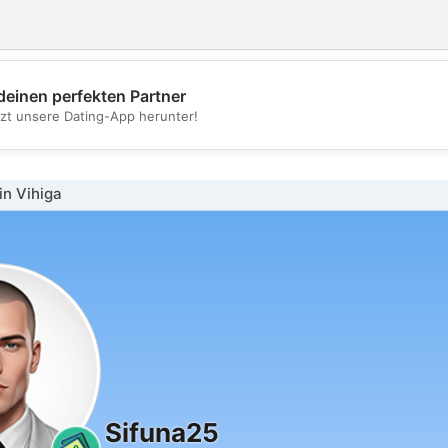
deinen perfekten Partner
💖
tzt unsere Dating-App herunter!
💕
n Vihiga
Sifuna25