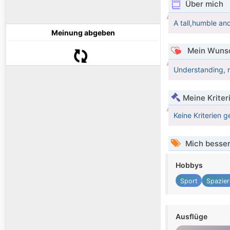
Über mich
A tall,humble an
Meinung abgeben
Mein Wunsc
Understanding, r
Meine Kriter
Keine Kriterien g
Mich besser
Hobbys
Sport
Spazie
Ausflüge