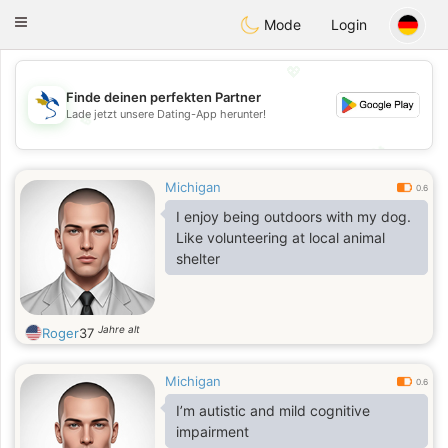
SvenskaDating
Toggle
Mode
Login
navigation
💖
Finde deinen perfekten Partner
Lade jetzt unsere Dating-App herunter!
💖
💕
💕
Michigan
0.6
I enjoy being outdoors with my dog.
Like volunteering at local animal
shelter
Jahre alt
Roger
37
Michigan
0.6
I’m autistic and mild cognitive
impairment