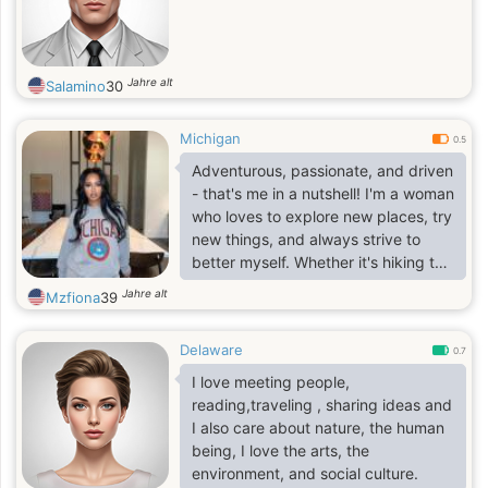
Jahre alt
Salamino
30
Michigan
0.5
Adventurous, passionate, and driven
- that's me in a nutshell! I'm a woman
who loves to explore new places, try
new things, and always strive to
better myself. Whether it's hiking to
a scenic viewpoint, cooking a new
Jahre alt
Mzfiona
39
recipe, or delving into a good book,
I'm always looking for ways to
Delaware
expand my horizons and experience
0.7
life to the fullest.
I love meeting people,
reading,traveling , sharing ideas and
I also care about nature, the human
being, I love the arts, the
environment, and social culture.