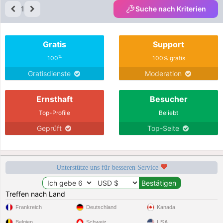
1
Suche nach Kriterien
Gratis
Support
%
100
100% gratis
Gratisdienste
Moderation
Ernsthaft
Besucher
Top-Profile
Beliebt
Geprüft
Top-Seite
Unterstütze uns für besseren Service
Treffen nach Land
Frankreich
Deutschland
Kanada
Belgien
Schweiz
USA