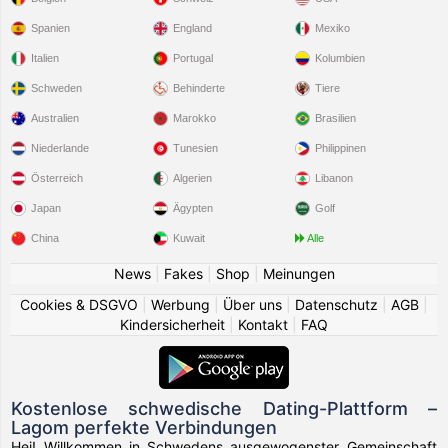
Spanien
England
Mexiko
Italien
Portugal
Kolumbien
Schweden
Behinderte
Tiere
Australien
Marokko
Brasilien
Niederlande
Tunesien
Philippinen
Österreich
Algerien
Libanon
Japan
Ägypten
Golf
China
Kuwait
Alle
News
|
Fakes
|
Shop
|
Meinungen
Cookies & DSGVO
|
Werbung
|
Über uns
|
Datenschutz
|
AGB
|
Kindersicherheit
|
Kontakt
|
FAQ
Kostenlose schwedische Dating-Plattform –
Lagom perfekte Verbindungen
Hej! Willkommen in Schwedens ausgewogenster Gemeinschaft