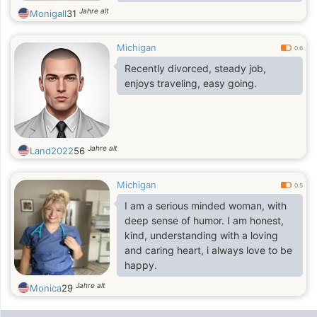
Jahre alt
Monigall
31
Michigan
0.6
Recently divorced, steady job,
enjoys traveling, easy going.
Jahre alt
Land2022
56
Michigan
0.5
I am a serious minded woman, with
deep sense of humor. I am honest,
kind, understanding with a loving
and caring heart, i always love to be
happy.
Jahre alt
Monica
29