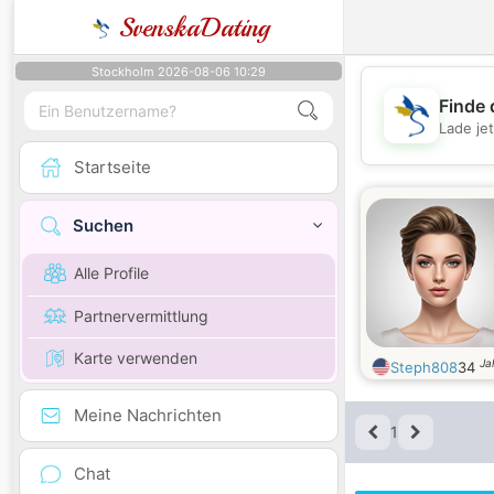
SvenskaDating
Stockholm 2026-08-06 10:29
Finde 
Lade je
Startseite
Suchen
Alle Profile
Partnervermittlung
Karte verwenden
Ja
Steph808
34
Meine Nachrichten
1
Chat