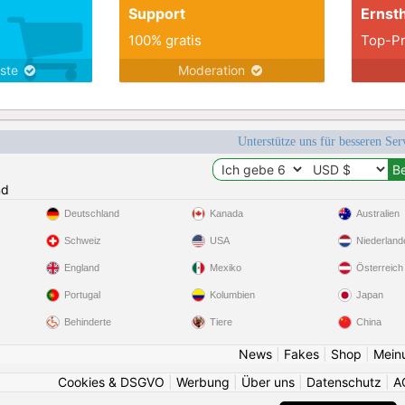
Support
Ernsth
100% gratis
Top-Pr
nste
Moderation
Unterstütze uns für besseren Se
nd
Deutschland
Kanada
Australien
Schweiz
USA
Niederland
England
Mexiko
Österreich
Portugal
Kolumbien
Japan
Behinderte
Tiere
China
News
|
Fakes
|
Shop
|
Mein
Cookies & DSGVO
|
Werbung
|
Über uns
|
Datenschutz
|
A