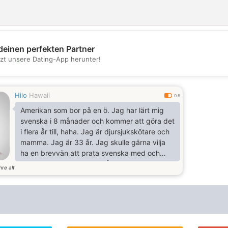
deinen perfekten Partner
tzt unsere Dating-App herunter!
💖
💕
Hilo
Hawaii
0.6
Amerikan som bor på en ö. Jag har lärt mig
svenska i 8 månader och kommer att göra det
i flera år till, haha. Jag är djursjukskötare och
mamma. Jag är 33 år. Jag skulle gärna vilja
ha en brevvän att prata svenska med och
kanske lite engelska också. Jag är 30-40%
hre alt
svensk och har släktingar i Dalarna. Min familj
i Amerika gjorde ett okej jobb med att hålla
det historiska vid liv. Jag gillar att fågelskåda,
lyssna på alla typer av rock- och folkmusik,
jag älskar det jag gör för att arbeta med djur.