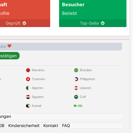
aft
Besucher
ofile
Beliebt
Geprüft
Top-Seite
rvice
Marokko
Brasilien
e
Tunesien
Philippinen
Algerien
Libanon
Ägypten
Golf
Kuwait
Alle
ungen
GB
|
Kindersicherheit
|
Kontakt
|
FAQ