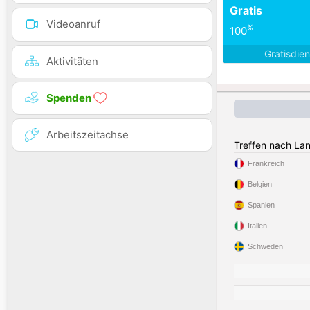
Gratis
Videoanruf
%
100
Gratisdie
Aktivitäten
Spenden
Arbeitszeitachse
Treffen nach La
Frankreich
Belgien
Spanien
Italien
Schweden