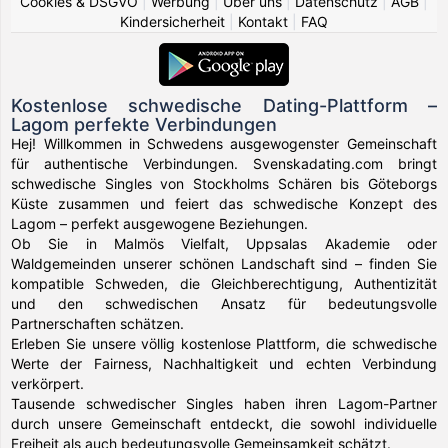
Cookies & DSGVO
|
Werbung
|
Über uns
|
Datenschutz
|
AGB
|
Kindersicherheit
|
Kontakt
|
FAQ
Kostenlose schwedische Dating-Plattform –
Lagom perfekte Verbindungen
Hej! Willkommen in Schwedens ausgewogenster Gemeinschaft
für authentische Verbindungen. Svenskadating.com bringt
schwedische Singles von Stockholms Schären bis Göteborgs
Küste zusammen und feiert das schwedische Konzept des
Lagom – perfekt ausgewogene Beziehungen.
Ob Sie in Malmös Vielfalt, Uppsalas Akademie oder
Waldgemeinden unserer schönen Landschaft sind – finden Sie
kompatible Schweden, die Gleichberechtigung, Authentizität
und den schwedischen Ansatz für bedeutungsvolle
Partnerschaften schätzen.
Erleben Sie unsere völlig kostenlose Plattform, die schwedische
Werte der Fairness, Nachhaltigkeit und echten Verbindung
verkörpert.
Tausende schwedischer Singles haben ihren Lagom-Partner
durch unsere Gemeinschaft entdeckt, die sowohl individuelle
Freiheit als auch bedeutungsvolle Gemeinsamkeit schätzt.