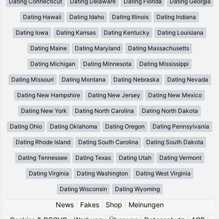
Dating Connecticut
Dating Delaware
Dating Florida
Dating Georgia
Dating Hawaii
Dating Idaho
Dating Illinois
Dating Indiana
Dating Iowa
Dating Kansas
Dating Kentucky
Dating Louisiana
Dating Maine
Dating Maryland
Dating Massachusetts
Dating Michigan
Dating Minnesota
Dating Mississippi
Dating Missouri
Dating Montana
Dating Nebraska
Dating Nevada
Dating New Hampshire
Dating New Jersey
Dating New Mexico
Dating New York
Dating North Carolina
Dating North Dakota
Dating Ohio
Dating Oklahoma
Dating Oregon
Dating Pennsylvania
Dating Rhode Island
Dating South Carolina
Dating South Dakota
Dating Tennessee
Dating Texas
Dating Utah
Dating Vermont
Dating Virginia
Dating Washington
Dating West Virginia
Dating Wisconsin
Dating Wyoming
News
|
Fakes
|
Shop
|
Meinungen