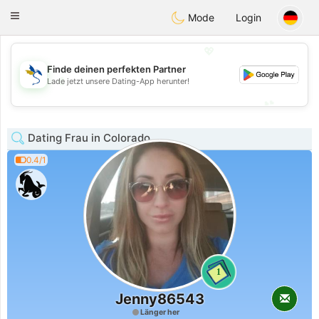
SvenskaDating
Toggle
Mode
Login
navigation
💖
Finde deinen perfekten Partner
💖
Lade jetzt unsere Dating-App herunter!
💕
💕
Dating Frau in Colorado
0.4/1
1
Jenny86543
Länger her