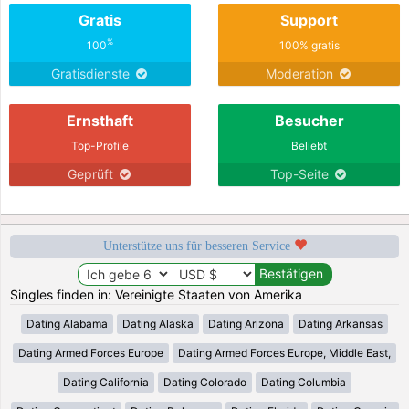
Gratis
Support
%
100
100% gratis
Gratisdienste
Moderation
Ernsthaft
Besucher
Top-Profile
Beliebt
Geprüft
Top-Seite
Unterstütze uns für besseren Service
Singles finden in: Vereinigte Staaten von Amerika
Dating Alabama
Dating Alaska
Dating Arizona
Dating Arkansas
Dating Armed Forces Europe
Dating Armed Forces Europe, Middle East,
Dating California
Dating Colorado
Dating Columbia