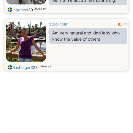
Ser fram emot att lära känna dig.
Jahre alt
Ingeman
39
Stockholm
0.5
Am very natural and kind lady who
know the value of others
Jahre alt
Rachelgar3
23