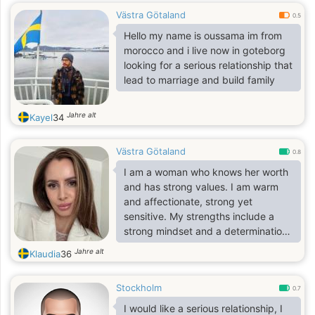
Västra Götaland
0.5
Hello my name is oussama im from
morocco and i live now in goteborg
looking for a serious relationship that
lead to marriage and build family
Jahre alt
Kayel
34
Västra Götaland
0.8
I am a woman who knows her worth
and has strong values. I am warm
and affectionate, strong yet
sensitive. My strengths include a
strong mindset and a determination
to achieve the goals I set for myself.
Jahre alt
Klaudia
36
Life hasn’t always been easy, but I
appreciate every day and I’m
Stockholm
grateful for all of life’s lessons, both
0.7
the good and the bad. I’m not afraid
I would like a serious relationship, I