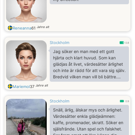
Jahre alt
Reneanna
61
Stockholm
0.8
Jag söker en man med ett gott
hjärta och klart huvud. Som kan
glädjas åt livet, värdesätter ärlighet
och inte är rädd för att vara sig själv.
Bredvid vilken man vill bli bättre.
Utan spel, utan falskhet. Bara en
Jahre alt
Mariemol
37
äkta människa för äkta relationer.
Stockholm
0.9
Snäll, ärlig, älskar mys och ärlighet.
Värdesätter enkla glädjeämnen:
kaffe, promenader, skratt. Söker en
själsfrände. Utan spel och falskhet.