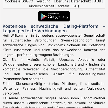
Cookies & DSGVO
|
Werbung
|
Über uns
|
Datenschutz
|
AGB
|
Kindersicherheit
|
Kontakt
|
FAQ
Kostenlose schwedische Dating-Plattform –
Lagom perfekte Verbindungen
Hej! Willkommen in Schwedens ausgewogenster Gemeinschaft
für authentische Verbindungen. Svenskadating.com bringt
schwedische Singles von Stockholms Schären bis Göteborgs
Küste zusammen und feiert das schwedische Konzept des
Lagom – perfekt ausgewogene Beziehungen.
Ob Sie in Malmös Vielfalt, Uppsalas Akademie oder
Waldgemeinden unserer schönen Landschaft sind – finden Sie
kompatible Schweden, die Gleichberechtigung, Authentizität
und den schwedischen Ansatz für bedeutungsvolle
Partnerschaften schätzen.
Erleben Sie unsere völlig kostenlose Plattform, die schwedische
Werte der Fairness, Nachhaltigkeit und echten Verbindung
verkörpert.
Tausende schwedischer Singles haben ihren Lagom-Partner
durch unsere Gemeinschaft entdeckt, die sowohl individuelle
Freiheit als auch bedeutungsvolle Gemeinsamkeit schätzt.