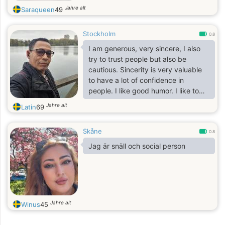
Jahre alt
Saraqueen
49
Stockholm
0.8
I am generous, very sincere, I also
try to trust people but also be
cautious. Sincerity is very valuable
to have a lot of confidence in
people. I like good humor. I like to
dance this makes it give a lot of
Jahre alt
Latin
69
energy to the soul and to love lt.
Skåne
0.8
Jag är snäll och social person
Jahre alt
Winus
45