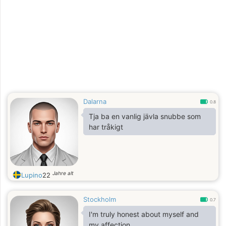
Dalarna
0.8
Tja ba en vanlig jävla snubbe som
har tråkigt
Jahre alt
Lupino
22
Stockholm
0.7
I'm truly honest about myself and
my affection.