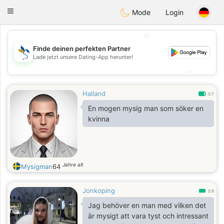
SvenskaDating
Toggle
Mode
Login
navigation
💖
Finde deinen perfekten Partner
💖
Lade jetzt unsere Dating-App herunter!
💕
💕
Halland
0.7
En mogen mysig man som söker en
kvinna
Jahre alt
Mysigman
64
Jonkoping
0.9
Jag behöver en man med vilken det
är mysigt att vara tyst och intressant