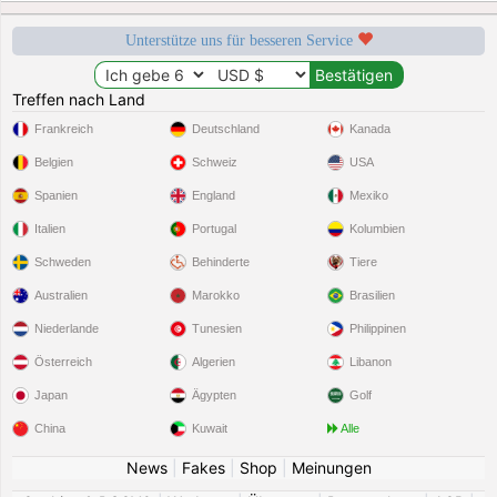
Unterstütze uns für besseren Service
Treffen nach Land
Frankreich
Deutschland
Kanada
Belgien
Schweiz
USA
Spanien
England
Mexiko
Italien
Portugal
Kolumbien
Schweden
Behinderte
Tiere
Australien
Marokko
Brasilien
Niederlande
Tunesien
Philippinen
Österreich
Algerien
Libanon
Japan
Ägypten
Golf
China
Kuwait
Alle
News
|
Fakes
|
Shop
|
Meinungen