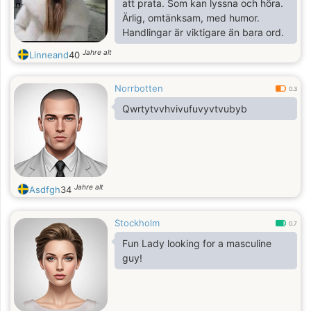
att prata. Som kan lyssna och höra.
Ärlig, omtänksam, med humor.
Handlingar är viktigare än bara ord.
Jahre alt
Linneand
40
Norrbotten
0.3
Qwrtytvvhvivufuvyvtvubyb
Jahre alt
Asdfgh
34
Stockholm
0.7
Fun Lady looking for a masculine
guy!