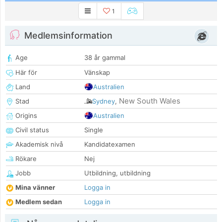
1
Medlemsinformation
Age
38 år gammal
Här för
Vänskap
Land
Australien
New South Wales
Stad
Sydney
,
Origins
Australien
Civil status
Single
Akademisk nivå
Kandidatexamen
Rökare
Nej
Jobb
Utbildning, utbildning
Mina vänner
Logga in
Medlem sedan
Logga in