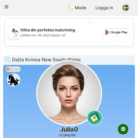
SvenskaDating
Toggle
Mode
Logga in
navigation
💖
Hitta din perfekta matchning
💖
Ladda ner vår dejtingapp nu!
💕
💕
Dejta Kvinna New South Wales
0.5/1
0
Julia0
Lång tid