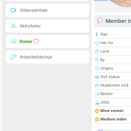
Videosamtale
Member i
Aktiviteter
Age
Doner
Her for
Land
Arbeidstidslinje
By
Origins
Sivil status
Akademisk nivå
Røyker
Jobb
Mine venner
Medlem siden