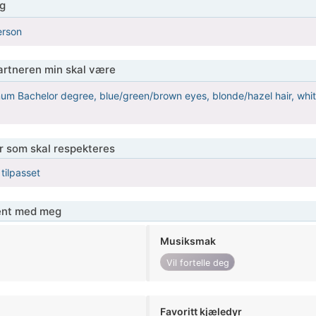
g
erson
partneren min skal være
um Bachelor degree, blue/green/brown eyes, blonde/hazel hair, whit
er som skal respekteres
 tilpasset
jent med meg
Musiksmak
Vil fortelle deg
Favoritt kjæledyr