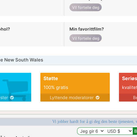
Vil fortelle deg
ohol?
Min favorittfilm?
Vil fortelle deg
ne New South Wales
Støtte
Seriø
100% gratis
kvalite
ester
Lyttende moderatorer
B
Vi jobber hardt for å gi deg den beste tjenesten, 