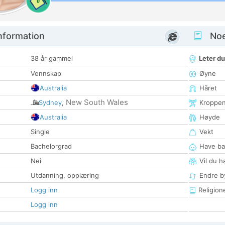
0
nformation
Noen
38 år gammel
Leter du
Vennskap
Øyne
Australia
Håret
New South Wales
Sydney
,
Kroppe
Australia
Høyde
Single
Vekt
Bachelorgrad
Have ba
Nei
Vil du h
Utdanning, opplæring
Endre by
Logg inn
Religion
Logg inn