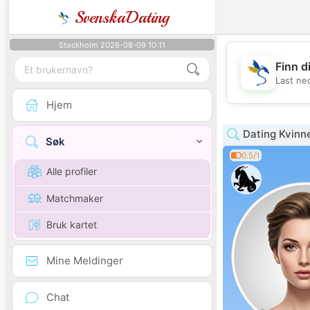
SvenskaDating
Stockholm 2026-08-09 10:11
Finn d
Last ne
Hjem
Dating Kvinn
Søk
0.5/1
Alle profiler
Matchmaker
Bruk kartet
Mine Meldinger
Chat