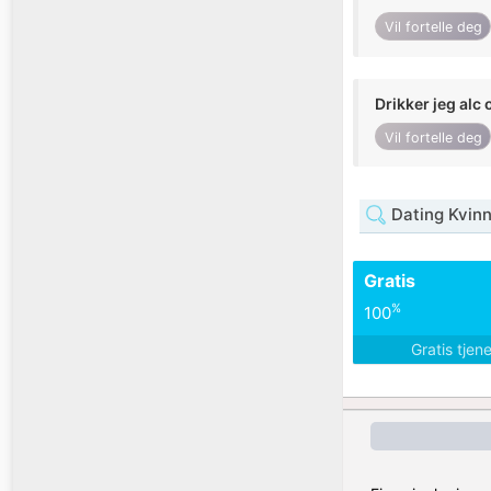
Vil fortelle deg
Drikker jeg alc 
Vil fortelle deg
Dating Kvin
Gratis
%
100
Gratis tjen