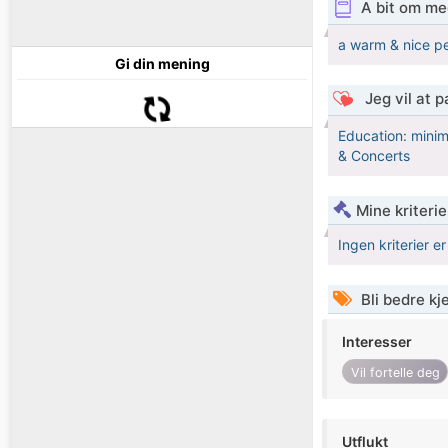
A bit om me
a warm & nice p
Gi din mening
Jeg vil at 
Education: minim
& Concerts
Mine kriteri
Ingen kriterier er
Bli bedre k
Interesser
Vil fortelle deg
Utflukt