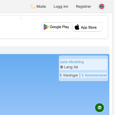
Mode
Logg inn
Registrer
💖
💕
siste tilkobling
Lang tid
5 Visninger |
0 Kommentarer