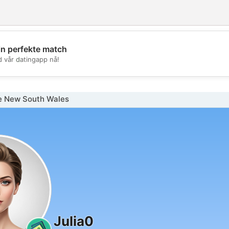
in perfekte match
💖
d vår datingapp nå!
💕
e New South Wales
Julia0