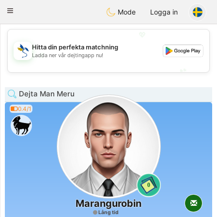
SvenskaDating
Toggle
Mode
Logga in
navigation
💖
Hitta din perfekta matchning
💖
Ladda ner vår dejtingapp nu!
💕
💕
Dejta Man Meru
0.4/1
0
Marangurobin
Lång tid