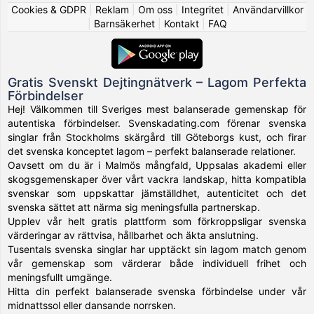
Cookies & GDPR
|
Reklam
|
Om oss
|
Integritet
|
Användarvillkor
|
Barnsäkerhet
|
Kontakt
|
FAQ
Gratis Svenskt Dejtingnätverk – Lagom Perfekta
Förbindelser
Hej! Välkommen till Sveriges mest balanserade gemenskap för
autentiska förbindelser. Svenskadating.com förenar svenska
singlar från Stockholms skärgård till Göteborgs kust, och firar
det svenska konceptet lagom – perfekt balanserade relationer.
Oavsett om du är i Malmös mångfald, Uppsalas akademi eller
skogsgemenskaper över vårt vackra landskap, hitta kompatibla
svenskar som uppskattar jämställdhet, autenticitet och det
svenska sättet att närma sig meningsfulla partnerskap.
Upplev vår helt gratis plattform som förkroppsligar svenska
värderingar av rättvisa, hållbarhet och äkta anslutning.
Tusentals svenska singlar har upptäckt sin lagom match genom
vår gemenskap som värderar både individuell frihet och
meningsfullt umgänge.
Hitta din perfekt balanserade svenska förbindelse under vår
midnattssol eller dansande norrsken.