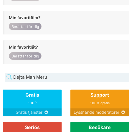
Min favoritfilm?
Berättar för dig
Min favoritlåt?
Berättar för dig
Dejta Man Meru
Gratis
Support
%
100
100% gratis
Gratis tjänster
Lyssnande moderatorer
Seriös
Besökare