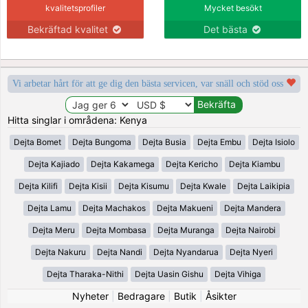
kvalitetsprofiler
Mycket besökt
Bekräftad kvalitet
Det bästa
Vi arbetar hårt för att ge dig den bästa servicen, var snäll och stöd oss
Hitta singlar i områdena: Kenya
Dejta Bomet
Dejta Bungoma
Dejta Busia
Dejta Embu
Dejta Isiolo
Dejta Kajiado
Dejta Kakamega
Dejta Kericho
Dejta Kiambu
Dejta Kilifi
Dejta Kisii
Dejta Kisumu
Dejta Kwale
Dejta Laikipia
Dejta Lamu
Dejta Machakos
Dejta Makueni
Dejta Mandera
Dejta Meru
Dejta Mombasa
Dejta Muranga
Dejta Nairobi
Dejta Nakuru
Dejta Nandi
Dejta Nyandarua
Dejta Nyeri
Dejta Tharaka-Nithi
Dejta Uasin Gishu
Dejta Vihiga
Nyheter
|
Bedragare
|
Butik
|
Åsikter