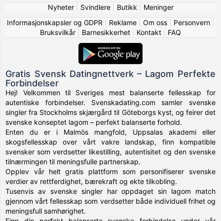
Nyheter
|
Svindlere
|
Butikk
|
Meninger
Informasjonskapsler og GDPR
|
Reklame
|
Om oss
|
Personvern
|
Bruksvilkår
|
Barnesikkerhet
|
Kontakt
|
FAQ
Gratis Svensk Datingnettverk – Lagom Perfekte
Forbindelser
Hej! Velkommen til Sveriges mest balanserte fellesskap for
autentiske forbindelser. Svenskadating.com samler svenske
singler fra Stockholms skjærgård til Göteborgs kyst, og feirer det
svenske konseptet lagom – perfekt balanserte forhold.
Enten du er i Malmös mangfold, Uppsalas akademi eller
skogsfellesskap over vårt vakre landskap, finn kompatible
svensker som verdsetter likestilling, autentisitet og den svenske
tilnærmingen til meningsfulle partnerskap.
Opplev vår helt gratis plattform som personifiserer svenske
verdier av rettferdighet, bærekraft og ekte tilkobling.
Tusenvis av svenske singler har oppdaget sin lagom match
gjennom vårt fellesskap som verdsetter både individuell frihet og
meningsfull samhørighet.
Finn din perfekt balanserte svenske forbindelse under vår