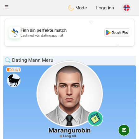
SvenskaDating
Toggle
Mode
Logg inn
navigation
💖
Finn din perfekte match
💖
Last ned vår datingapp nå!
💕
💕
Dating Mann Meru
0.4/1
0
Marangurobin
Lang tid