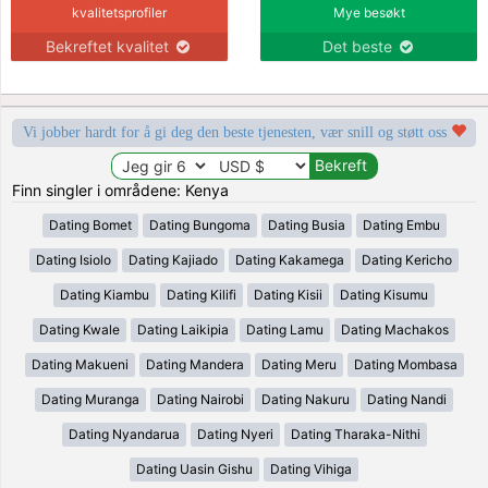
kvalitetsprofiler
Mye besøkt
Bekreftet kvalitet
Det beste
Vi jobber hardt for å gi deg den beste tjenesten, vær snill og støtt oss
Finn singler i områdene: Kenya
Dating Bomet
Dating Bungoma
Dating Busia
Dating Embu
Dating Isiolo
Dating Kajiado
Dating Kakamega
Dating Kericho
Dating Kiambu
Dating Kilifi
Dating Kisii
Dating Kisumu
Dating Kwale
Dating Laikipia
Dating Lamu
Dating Machakos
Dating Makueni
Dating Mandera
Dating Meru
Dating Mombasa
Dating Muranga
Dating Nairobi
Dating Nakuru
Dating Nandi
Dating Nyandarua
Dating Nyeri
Dating Tharaka-Nithi
Dating Uasin Gishu
Dating Vihiga