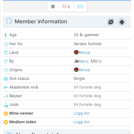
0
Member information
Age
33 år gammel
Her for
Seriøst forhold
Land
Kenya
Meru
By
Meru
,
Origins
Kenya
Sivil status
Single
Akademisk nivå
Vil fortelle deg
Røyker
Vil fortelle deg
Jobb
Vil fortelle deg
Mine venner
Logg inn
Medlem siden
Logg inn