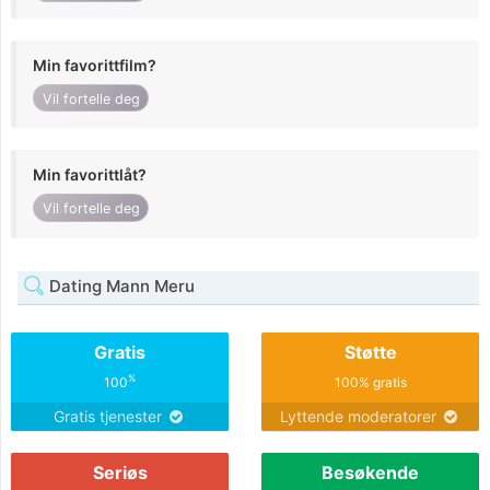
Min favorittfilm?
Vil fortelle deg
Min favorittlåt?
Vil fortelle deg
Dating Mann Meru
Gratis
Støtte
%
100
100% gratis
Gratis tjenester
Lyttende moderatorer
Seriøs
Besøkende