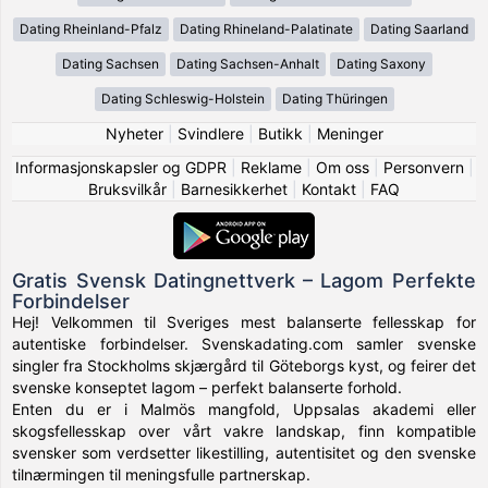
Dating Rheinland-Pfalz
Dating Rhineland-Palatinate
Dating Saarland
Dating Sachsen
Dating Sachsen-Anhalt
Dating Saxony
Dating Schleswig-Holstein
Dating Thüringen
Nyheter
|
Svindlere
|
Butikk
|
Meninger
Informasjonskapsler og GDPR
|
Reklame
|
Om oss
|
Personvern
|
Bruksvilkår
|
Barnesikkerhet
|
Kontakt
|
FAQ
Gratis Svensk Datingnettverk – Lagom Perfekte
Forbindelser
Hej! Velkommen til Sveriges mest balanserte fellesskap for
autentiske forbindelser. Svenskadating.com samler svenske
singler fra Stockholms skjærgård til Göteborgs kyst, og feirer det
svenske konseptet lagom – perfekt balanserte forhold.
Enten du er i Malmös mangfold, Uppsalas akademi eller
skogsfellesskap over vårt vakre landskap, finn kompatible
svensker som verdsetter likestilling, autentisitet og den svenske
tilnærmingen til meningsfulle partnerskap.