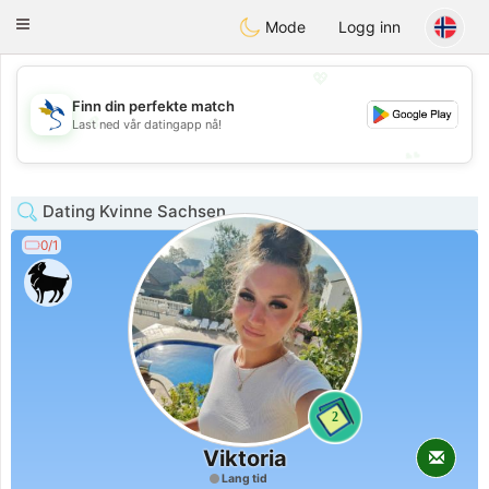
SvenskaDating
Toggle
Mode
Logg inn
navigation
💖
Finn din perfekte match
💖
Last ned vår datingapp nå!
💕
💕
Dating Kvinne Sachsen
0/1
2
Viktoria
Lang tid