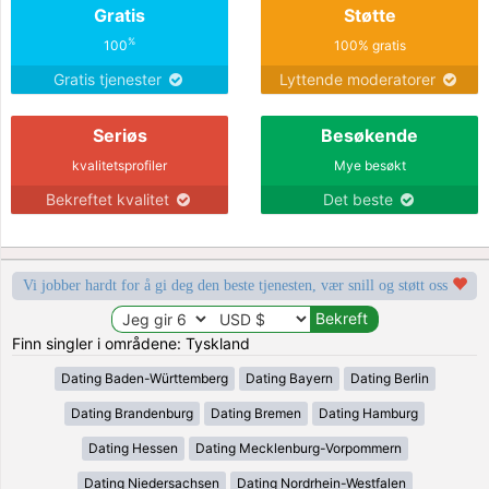
Gratis
Støtte
%
100
100% gratis
Gratis tjenester
Lyttende moderatorer
Seriøs
Besøkende
kvalitetsprofiler
Mye besøkt
Bekreftet kvalitet
Det beste
Vi jobber hardt for å gi deg den beste tjenesten, vær snill og støtt oss
Finn singler i områdene: Tyskland
Dating Baden-Württemberg
Dating Bayern
Dating Berlin
Dating Brandenburg
Dating Bremen
Dating Hamburg
Dating Hessen
Dating Mecklenburg-Vorpommern
Dating Niedersachsen
Dating Nordrhein-Westfalen