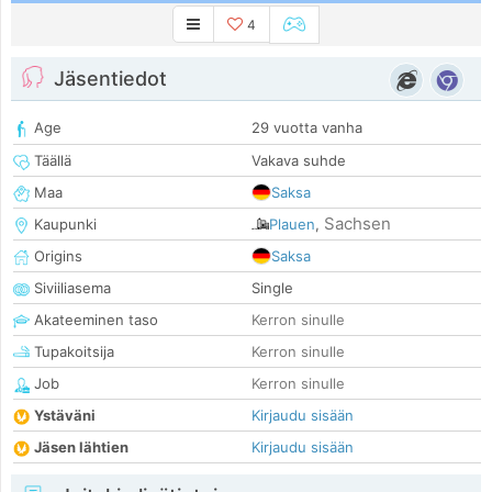
4
Jäsentiedot
Age
29 vuotta vanha
Täällä
Vakava suhde
Maa
Saksa
Sachsen
Kaupunki
Plauen
,
Origins
Saksa
Siviiliasema
Single
Akateeminen taso
Kerron sinulle
Tupakoitsija
Kerron sinulle
Job
Kerron sinulle
Ystäväni
Kirjaudu sisään
Jäsen lähtien
Kirjaudu sisään