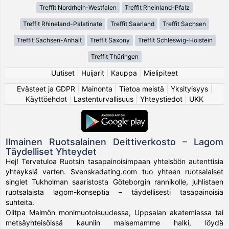
Treffit Nordrhein-Westfalen
Treffit Rheinland-Pfalz
Treffit Rhineland-Palatinate
Treffit Saarland
Treffit Sachsen
Treffit Sachsen-Anhalt
Treffit Saxony
Treffit Schleswig-Holstein
Treffit Thüringen
Uutiset
|
Huijarit
|
Kauppa
|
Mielipiteet
Evästeet ja GDPR
|
Mainonta
|
Tietoa meistä
|
Yksityisyys
|
Käyttöehdot
|
Lastenturvallisuus
|
Yhteystiedot
|
UKK
Ilmainen Ruotsalainen Deittiverkosto – Lagom
Täydelliset Yhteydet
Hej! Tervetuloa Ruotsin tasapainoisimpaan yhteisöön autenttisia
yhteyksiä varten. Svenskadating.com tuo yhteen ruotsalaiset
singlet Tukholman saaristosta Göteborgin rannikolle, juhlistaen
ruotsalaista lagom-konseptia – täydellisesti tasapainoisia
suhteita.
Olitpa Malmön monimuotoisuudessa, Uppsalan akatemiassa tai
metsäyhteisöissä kauniin maisemamme halki, löydä