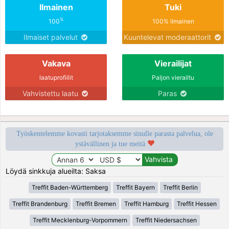
Ilmainen
Tuki
%
100
100% ilmainen
Ilmaiset palvelut
Kuuntelevat moderaattorit
Vakava
Vierailijat
laatuprofiilit
Paljon vierailtu
Vahvistettu laatu
Paras
Työskentelemme kovasti tarjotaksemme sinulle parasta palvelua, ole
ystävällinen ja tue meitä
Löydä sinkkuja alueilta: Saksa
Treffit Baden-Württemberg
Treffit Bayern
Treffit Berlin
Treffit Brandenburg
Treffit Bremen
Treffit Hamburg
Treffit Hessen
Treffit Mecklenburg-Vorpommern
Treffit Niedersachsen