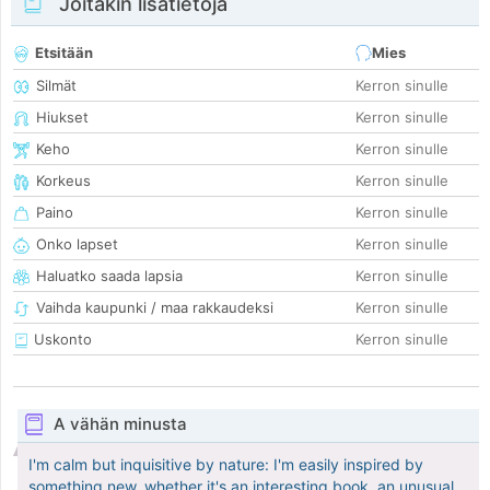
Joitakin lisätietoja
Etsitään
Mies
Silmät
Kerron sinulle
Hiukset
Kerron sinulle
Keho
Kerron sinulle
Korkeus
Kerron sinulle
Paino
Kerron sinulle
Onko lapset
Kerron sinulle
Haluatko saada lapsia
Kerron sinulle
Vaihda kaupunki / maa rakkaudeksi
Kerron sinulle
Uskonto
Kerron sinulle
A vähän minusta
I'm calm but inquisitive by nature: I'm easily inspired by
something new, whether it's an interesting book, an unusual