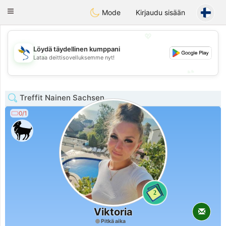
SvenskaDating
Toggle
Mode
Kirjaudu sisään
navigation
💖
Löydä täydellinen kumppani
💖
Lataa deittisovelluksemme nyt!
💕
💕
Treffit Nainen Sachsen
0/1
2
Viktoria
Pitkä aika