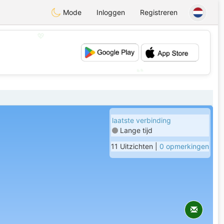
Mode
Inloggen
Registreren
💖
💕
laatste verbinding
Lange tijd
11 Uitzichten |
0 opmerkingen