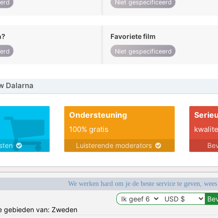
eerd
Niet gespecificeerd
n?
Favoriete film
eerd
Niet gespecificeerd
w Dalarna
Ondersteuning
Serie
100% gratis
kwalite
nsten
Luisterende moderators
Bev
We werken hard om je de beste service te geven, wees
de gebieden van: Zweden