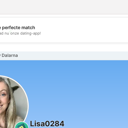
e perfecte match
💖
d nu onze dating-app!
💕
 Dalarna
Lisa0284