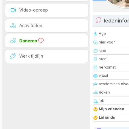
Video-oproep
ledeninfo
Activiteiten
Age
Doneren
hier voor
land
Werk tijdlijn
stad
herkomst
vitaal
academisch nive
Roken
job
Mijn vrienden
Lid sinds