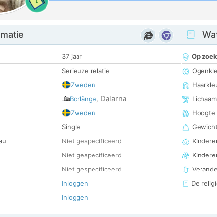
1
rmatie
Wat
37 jaar
Op zoek
Serieuze relatie
Ogenkle
Zweden
Haarkle
Dalarna
Borlänge
,
Lichaam
Zweden
Hoogte
Single
Gewich
au
Niet gespecificeerd
Kinderen
Niet gespecificeerd
Kindere
Niet gespecificeerd
Verander
Inloggen
De religi
Inloggen