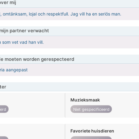
over mij
l, omtänksam, lojal och respektfull. Jag vill ha en seriös man.
mijn partner verwacht
an som vet vad han vill.
 die moeten worden gerespecteerd
eria aangepast
ter
Muzieksmaak
eerd
Niet gespecificeerd
Favoriete huisdieren