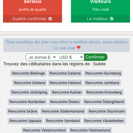
Sérieux
Visiteurs
profils de qualité
Très visité
Qualité confirmée
Le meilleur
Nous travaillons dur pour vous offrir le meilleur service, soyez solidaire
s'il vous plaît
Trouvez des célibataires dans les régions de : Suède
Rencontre Blekinge
Rencontre Dalarna
Rencontre Gavleborg
Rencontre Gotland
Rencontre Halland
Rencontre Jamtland
Rencontre Jönköping
Rencontre Kalmar
Rencontre Kronoberg
Rencontre Norrbotten
Rencontre Örebro
Rencontre Östergötland
Rencontre Skåne
Rencontre Södermanland
Rencontre Stockholm
Rencontre Uppsala
Rencontre Varmland
Rencontre Västerbotten
Rencontre Västernorrland
Rencontre Västmanland