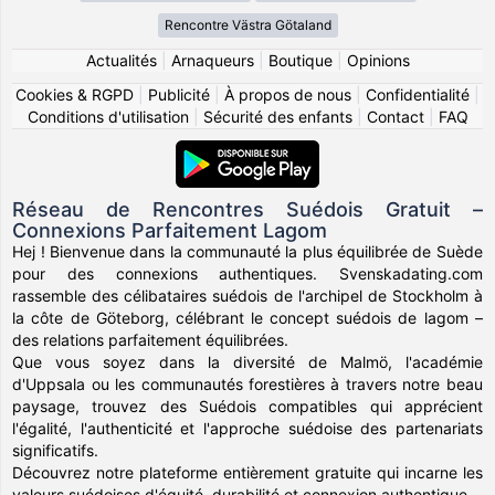
Rencontre Västra Götaland
Actualités
|
Arnaqueurs
|
Boutique
|
Opinions
Cookies & RGPD
|
Publicité
|
À propos de nous
|
Confidentialité
|
Conditions d'utilisation
|
Sécurité des enfants
|
Contact
|
FAQ
Réseau de Rencontres Suédois Gratuit –
Connexions Parfaitement Lagom
Hej ! Bienvenue dans la communauté la plus équilibrée de Suède
pour des connexions authentiques. Svenskadating.com
rassemble des célibataires suédois de l'archipel de Stockholm à
la côte de Göteborg, célébrant le concept suédois de lagom –
des relations parfaitement équilibrées.
Que vous soyez dans la diversité de Malmö, l'académie
d'Uppsala ou les communautés forestières à travers notre beau
paysage, trouvez des Suédois compatibles qui apprécient
l'égalité, l'authenticité et l'approche suédoise des partenariats
significatifs.
Découvrez notre plateforme entièrement gratuite qui incarne les
valeurs suédoises d'équité, durabilité et connexion authentique.