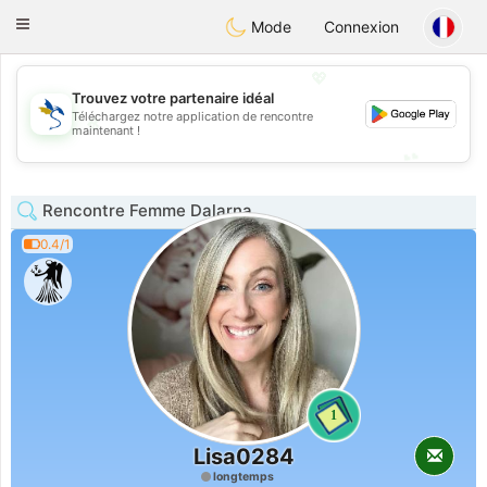
SvenskaDating
Toggle
Mode
Connexion
navigation
💖
Trouvez votre partenaire idéal
Téléchargez notre application de rencontre
💖
maintenant !
💕
💕
Rencontre Femme Dalarna
0.4/1
1
Lisa0284
longtemps