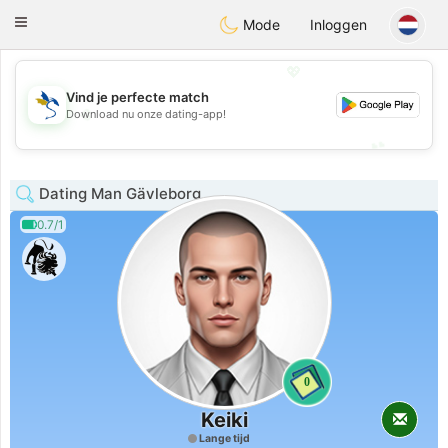
SvenskaDating
Toggle
Mode
Inloggen
navigation
💖
Vind je perfecte match
💖
Download nu onze dating-app!
💕
💕
Dating Man Gävleborg
0.7/1
0
Keiki
Lange tijd