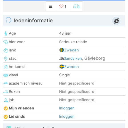
1
ledeninformatie
Age
48 jaar
hier voor
Serieuze relatie
land
Zweden
Gävleborg
stad
Sandviken
,
herkomst
Zweden
vitaal
Single
academisch niveau
Niet gespecificeerd
Roken
Niet gespecificeerd
job
Niet gespecificeerd
Mijn vrienden
Inloggen
Lid sinds
Inloggen