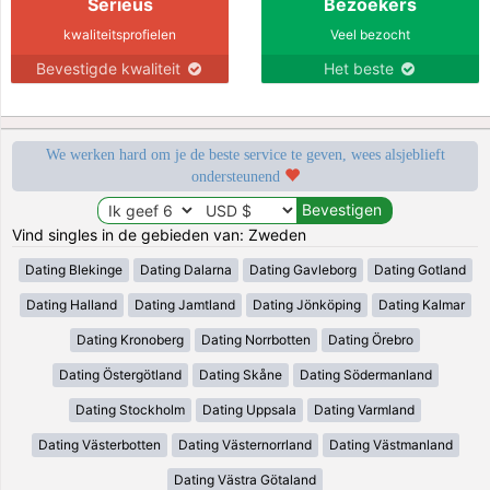
Serieus
Bezoekers
kwaliteitsprofielen
Veel bezocht
Bevestigde kwaliteit
Het beste
We werken hard om je de beste service te geven, wees alsjeblieft
ondersteunend
Vind singles in de gebieden van: Zweden
Dating Blekinge
Dating Dalarna
Dating Gavleborg
Dating Gotland
Dating Halland
Dating Jamtland
Dating Jönköping
Dating Kalmar
Dating Kronoberg
Dating Norrbotten
Dating Örebro
Dating Östergötland
Dating Skåne
Dating Södermanland
Dating Stockholm
Dating Uppsala
Dating Varmland
Dating Västerbotten
Dating Västernorrland
Dating Västmanland
Dating Västra Götaland