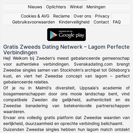
Nieuws
|
Oplichters
|
Winkel
|
Meningen
Cookies & AVG
|
Reclame
|
Over ons
|
Privacy
|
Gebruiksvoorwaarden
|
Kinderveiligheid
|
Contact
|
FAQ
Gratis Zweeds Dating Netwerk – Lagom Perfecte
Verbindingen
Hej! Welkom bij Zweden's meest gebalanceerde gemeenschap
voor authentieke verbindingen. Svenskadating.com brengt
Zweedse singles samen van Stockholm's archipel tot Göteborg's
kust, en viert het Zweedse concept van lagom – perfect
gebalanceerde relaties.
Of je nu in Malmö's diversiteit, Uppsala's academie of
bosgemeenschappen door ons mooie landschap bent, vind
compatibele Zweden die gelijkheid, authenticiteit en de
Zweedse benadering van betekenisvolle partnerschappen
waarderen.
Ervaar ons volledig gratis platform dat Zweedse waarden van
eerlijkheid, duurzaamheid en oprechte verbinding belichaamt.
Duizenden Zweedse singles hebben hun lagom match ontdekt