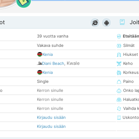
0
ot
Joit
39 vuotta vanha
Etsitää
Vakava suhde
Silmät
Kenia
Hiukset
Kwale
Diani Beach
,
Keho
Kenia
Korkeus
Single
Paino
so
Kerron sinulle
Onko la
Kerron sinulle
Haluatk
Kerron sinulle
Vaihda 
Kirjaudu sisään
Uskonto
Kirjaudu sisään