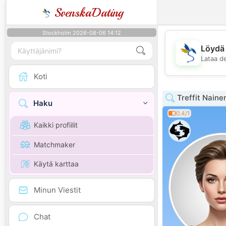
SvenskaDating
Stockholm 2026-08-06 14:12
Löydä 
Lataa d
Koti
Treffit Naine
Haku
0.4/1
Kaikki profiilit
Matchmaker
Käytä karttaa
Minun Viestit
Chat