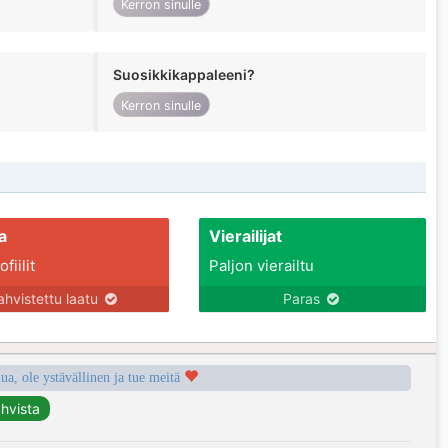
Kerron sinulle
Suosikkikappaleeni?
Kerron sinulle
a
Vierailijat
fiilit
Paljon vierailtu
ahvistettu laatu
Paras
a, ole ystävällinen ja tue meitä