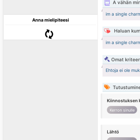
A vähän mi
im a single charm
Anna mielipiteesi
Haluan kum
im a single charm
Omat kriteeri
Ehtoja ei ole mu
Tutustumin
Kiinnostuksen 
Kerron sinulle
Lähtö