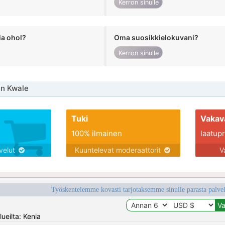
Kerron sinulle
ia ohol?
Oma suosikkielokuvani?
Kerron sinulle
en Kwale
Tuki
Vakav
100% ilmainen
laatupro
lvelut
Kuuntelevat moderaattorit
V
Työskentelemme kovasti tarjotaksemme sinulle parasta palvelu
ueilta: Kenia