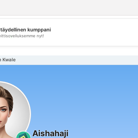
täydellinen kumppani
💖
eittisovelluksemme nyt!
💕
n Kwale
Aishahaji