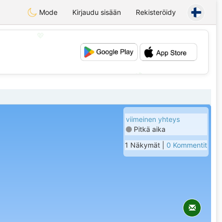
Mode
Kirjaudu sisään
Rekisteröidy
💖
💕
viimeinen yhteys
Pitkä aika
1 Näkymät |
0 Kommentit