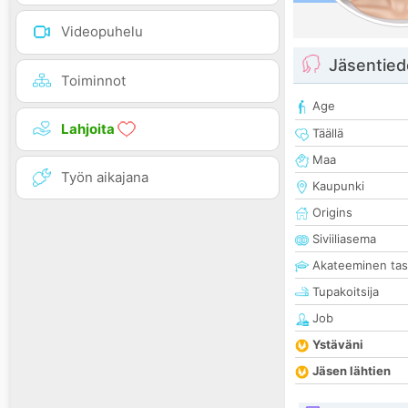
Videopuhelu
Jäsentied
Toiminnot
Age
Lahjoita
Täällä
Maa
Työn aikajana
Kaupunki
Origins
Siviiliasema
Akateeminen ta
Tupakoitsija
Job
Ystäväni
Jäsen lähtien