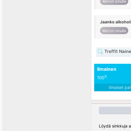
Kerron sinulle
Jaanko alkohol
Kerron sinulle
Treffit Nain
Ilmainen
%
100
Ilmaiset pa
Löydä sinkkuja al