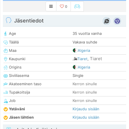
0
Jäsentiedot
Age
35 vuotta vanha
Täällä
Vakava suhde
Maa
Algeria
Tiaret
Kaupunki
Tiaret
,
Origins
Algeria
Siviiliasema
Single
Akateeminen taso
Kerron sinulle
Tupakoitsija
Kerron sinulle
Job
Kerron sinulle
Ystäväni
Kirjaudu sisään
Jäsen lähtien
Kirjaudu sisään