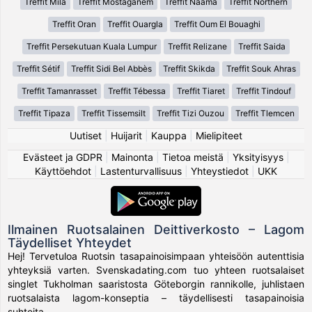
Treffit Mila
Treffit Mostaganem
Treffit Naâma
Treffit Northern
Treffit Oran
Treffit Ouargla
Treffit Oum El Bouaghi
Treffit Persekutuan Kuala Lumpur
Treffit Relizane
Treffit Saida
Treffit Sétif
Treffit Sidi Bel Abbès
Treffit Skikda
Treffit Souk Ahras
Treffit Tamanrasset
Treffit Tébessa
Treffit Tiaret
Treffit Tindouf
Treffit Tipaza
Treffit Tissemsilt
Treffit Tizi Ouzou
Treffit Tlemcen
Uutiset
|
Huijarit
|
Kauppa
|
Mielipiteet
Evästeet ja GDPR
|
Mainonta
|
Tietoa meistä
|
Yksityisyys
|
Käyttöehdot
|
Lastenturvallisuus
|
Yhteystiedot
|
UKK
Ilmainen Ruotsalainen Deittiverkosto – Lagom
Täydelliset Yhteydet
Hej! Tervetuloa Ruotsin tasapainoisimpaan yhteisöön autenttisia
yhteyksiä varten. Svenskadating.com tuo yhteen ruotsalaiset
singlet Tukholman saaristosta Göteborgin rannikolle, juhlistaen
ruotsalaista lagom-konseptia – täydellisesti tasapainoisia
suhteita.