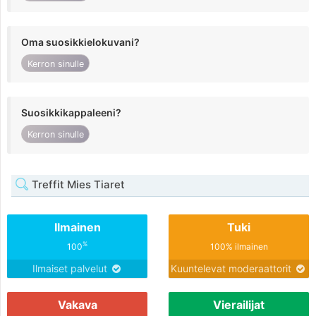
Oma suosikkielokuvani?
Kerron sinulle
Suosikkikappaleeni?
Kerron sinulle
Treffit Mies Tiaret
Ilmainen
Tuki
%
100
100% ilmainen
Ilmaiset palvelut
Kuuntelevat moderaattorit
Vakava
Vierailijat