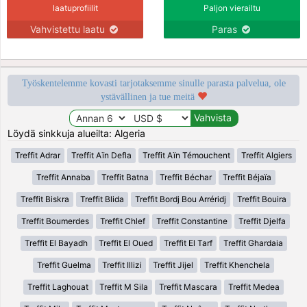
laatuprofiilit
Paljon vierailtu
Vahvistettu laatu
Paras
Työskentelemme kovasti tarjotaksemme sinulle parasta palvelua, ole
ystävällinen ja tue meitä
Löydä sinkkuja alueilta: Algeria
Treffit Adrar
Treffit Aïn Defla
Treffit Aïn Témouchent
Treffit Algiers
Treffit Annaba
Treffit Batna
Treffit Béchar
Treffit Béjaïa
Treffit Biskra
Treffit Blida
Treffit Bordj Bou Arréridj
Treffit Bouira
Treffit Boumerdes
Treffit Chlef
Treffit Constantine
Treffit Djelfa
Treffit El Bayadh
Treffit El Oued
Treffit El Tarf
Treffit Ghardaia
Treffit Guelma
Treffit Illizi
Treffit Jijel
Treffit Khenchela
Treffit Laghouat
Treffit M Sila
Treffit Mascara
Treffit Medea