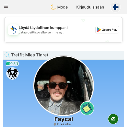
SvenskaDating
Toggle
Mode
Kirjaudu sisään
navigation
💖
Löydä täydellinen kumppani
💖
Lataa deittisovelluksemme nyt!
💕
💕
Treffit Mies Tiaret
0.8/1
1
Faycal
Pitkä aika